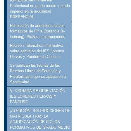
formativos de Formación
Profesional de grado medio y grado
superior en la modalidad
PRESENCIAL
Resolución de admisión a ciclos
formativos de FP a Distancia (e-
learning). Plazos e instrucciones.
Reunión Telemática informativa
sobre admisión del IES Lorenzo
Hervás y Panduro de Cuenca.
Se publican las fechas de las
Pruebas Libres de Farmacia y
Parafarmacia que se aplazaron a
Septiembre.
V JORNADA DE ORIENTACIÓN.
IES LORENZO HERVÁS Y
PANDURO.
¡ATENCIÓN! INSTRUCCIONES DE
MATRÍCULA TRAS LA
ADJUDICACIÓN DE CICLOS
FORMATIVOS DE GRADO MEDIO