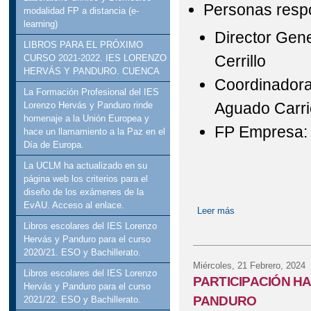
Personas resp
modalidad FP a distancia (e-
learning)
Director Gen
LIBROS PARA EL PRÓXIMO
Cerrillo
CURSO 2021-2022. IES LORENZO
HERVÁS Y PANDURO. CUENCA
Coordinadora 
La Formación Profesional del IES
Aguado Carr
Lorenzo Hervás y Panduro rinde
homenaje a la Unión Europea y
FP Empresa: 
hace un llamamiento a la Paz en el
Día de Europa.
La UCLM ha actualizado en su
página web los criterios para el
diseño de los exámenes de la
EvAU. Acceso al enlace.
Leer más
sobre PROYECTO
Libros escolares del IES Lorenzo
Hervás y Panduro para el curso
2020/21. ESO y Bachillerato.
Miércoles, 21 Febrero, 2024
Libros escolares del IES Lorenzo
PARTICIPACIÓN H
Hervás y Panduro para el curso
PANDURO
2021/22. ESO y Bachillerato.