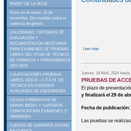
RADIO" DE LA UCLM.
Actos en el centro. 25 de
noviembre. Día mundial contra la
violencia de género.
CALENDARIO, CRITERIOS DE
EVALUACIÓN Y
DOCUMENTACIÓN NECESARIA
Leer más
sobre Anexo que mo
PARA EXÁMENES DE PRUEBAS
LIBRES DEL CFGM DE TÉCNICO
DE FARMACIA Y PARAFARMACIA
2022-2023
Jueves, 18 Abril, 2024
hasta 
CALIFICACIONES PRUEBAS
PRUEBAS DE ACCE
LIBRES 2020-21 - C.F.G.M. DE
TÉCNICO EN CUIDADOS
El plazo de presentació
AUXILIARES DE ENFERMERÍA
y finalizará el 29 de abr
CICLOS FORMATIVOS DE
GRADO MEDIO Y SUPERIOR.
Fecha de publicación
CONVOCATORIA EXÁMENES 2ª
ORDINARIA.
Las pruebas se realizar
CURSOS DE GARANTÍA JUVENIL
EN CUENCA