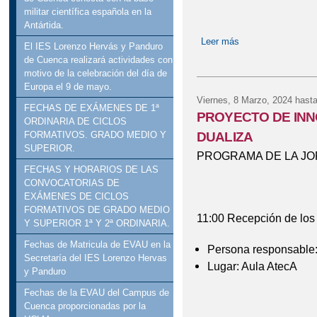
militar científica española en la
Antártida.
Leer más
sobre ACTO DE 
El IES Lorenzo Hervás y Panduro
J
de Cuenca realizará actividades con
motivo de la celebración del día de
Europa el 9 de mayo.
Viernes, 8 Marzo, 2024
hasta
FECHAS DE EXÁMENES DE 1ª
PROYECTO DE INN
ORDINARIA DE CICLOS
DUALIZA
FORMATIVOS. GRADO MEDIO Y
SUPERIOR.
PROGRAMA DE LA JO
FECHAS Y HORARIOS DE LAS
CONVOCATORIAS DE
EXÁMENES DE CICLOS
FORMATIVOS DE GRADO MEDIO
11:00 Recepción de los 
Y SUPERIOR 1ª Y 2ª ORDINARIA.
Fechas de Matricula de EVAU en la
Persona responsable: 
Secretaría del IES Lorenzo Hervas
Lugar: Aula AtecA
y Panduro
Fechas de la EVAU del Campus de
Cuenca proporcionadas por la