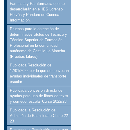
Farmacia y Parafarmacia que se
desarrollarán en el IES Lorenzo
Hervás y Panduro de Cuenca:
Información.
Pruebas para la obtención de
determinados títulos de Técnico y
Técnico Superior de Formación
Profesional en la comunidad
autónoma de Castilla-La Mancha
(Pruebas Libres)
Publicada Resolución de
17/01/2022 por la que se convocan
ayudas individuales de transporte
escolar.
Publicada concesión directa de
ayudas para uso de libros de texto
y comedor escolar Curso 2022/23
Publicada la Resolución de
Admisión de Bachillerato Curso 22-
23
Publicada la Resolución por la que