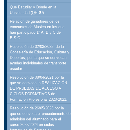
Qué Estudiar y Dónde en la
Universidad (QEDU)
Relación de ganadores de los
concursos de Música en los que
han participado 1º A, B y C de
E.S.O.
Resolución de 02/03/2023, de la
Consejería de Educación, Cultura y
Deportes, por la que se convocan
ayudas individuales de transporte
escolar.
Resolución de 08/04/2021 por la
que se convoca la REALIZACIÓN
DE PRUEBAS DE ACCESO A
CICLOS FORMATIVOS de
Formación Profesional 2020-2021.
Resolución de 26/05/2023 por la
que se convoca el procedimiento de
admisión del alumnado para el
curso 2023/2024 en ciclos