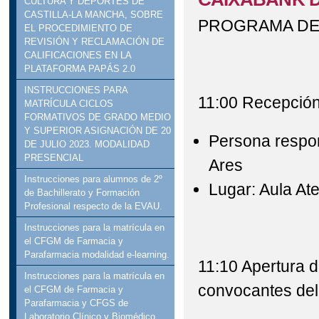
CULTURA Y DEPORTES DE
CASTILLA-LA MANCHA, SOBRE
PROGRAMA DE
EL PROCEDIMIENTO DE
REVISIÓN Y RECLAMACIÓN DE
CALIFICACIONES EN LA
PLATAFORMA PAPÁS 2.0
INSTRUCCIONES PARA
11:00 Recepción 
MATRÍCULA CICLOS
FORMATIVOS DE GRADO MEDIO
Y SUPERIOR ASIGNACIÓN DE 20
Persona respon
DE JULIO 2023. MODALIDAD
PRESENCIAL
Ares
Instrucciones para alumnos de 2º
Lugar: Aula At
de Bachillerato y Formación
Profesional respecto de la EVAU.
Instrucciones para la matrícula en
el CFGM de Farmacia y
Parafarmacia modalidad e-learning.
11:10 Apertura d
Instrucciones para la matrícula en
convocantes del
el CFGM de Farmacia y
Parafarmacia y CFGS de
Laboratorio Clínico y Biomédico