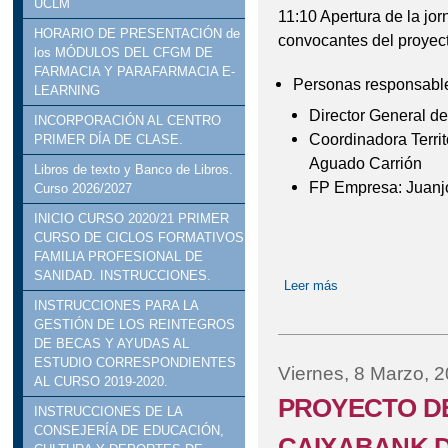
UCLM
11:10 Apertura de la jo
HORARIO DE PRESENTACIÓN de
convocantes del proyect
los MÓDULOS DEL CFGM DE
FARMACIA Y PARAFARMACIA E-
Personas responsabl
LEARNING
Director General de
INCORPORACIÓN AL CENTRO
Coordinadora Terri
PRIMER DÍA DE CLASE.
Aguado Carrión
Libros de texto y Banco de Libros.
FP Empresa: Juanj
Curso 2026/2027
INICIO CURSO 2020/21 PRIMER
CURSO DE CICLOS FORMATIVOS
FAMILIA PROFESIONAL DE
SANIDAD. INSTRUCCIONES.
Leer más
sobre PROYECTO
INSTRUCCIONES PARA LA
GESTIÓN DE LOS REINTEGROS
DE BECAS Y AYUDAS AL
ESTUDIO CORRESPONDIENTES
Viernes, 8 Marzo, 
AL CURSO 2019-2020.
PROYECTO DE
INSTRUCCIONES DE LA
CONSEJERÍA DE EDUCACIÓN,
CAIXABANK 