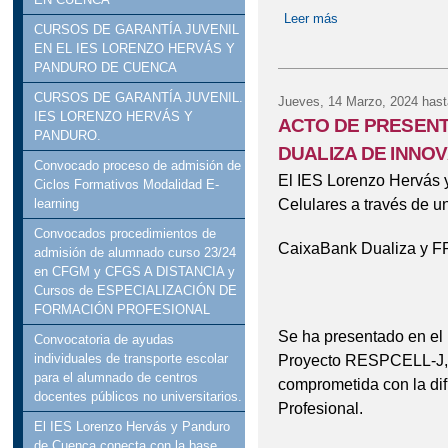
Leer más
sobre PRUEBAS 
CURSOS DE GARANTÍA JUVENIL
EN EL IES LORENZO HERVÁS Y
PANDURO DE CUENCA
CURSOS DE GARANTÍA JUVENIL.
Jueves, 14 Marzo, 2024
hast
IES LORENZO HERVÁS Y
ACTO DE PRESENT
PANDURO.
DUALIZA DE INNO
Convocado proceso de admisión de
El IES Lorenzo Hervás 
Ciclos Formativos Modalidad E-
Celulares a través de u
learning
Convocados procedimientos de
CaixaBank Dualiza y 
admisión de alumnado curso 23/24
en CFGM y CFGS A DISTANCIA y
Cursos de ESPECIALIZACIÓN DE
FORMACIÓN PROFESIONAL
Se ha presentado en el
Convocatoria de ayudas
Proyecto RESPCELL-J, 
individuales de transporte escolar
para el alumnado de centros
comprometida con la dif
docentes públicos no universitarios.
Profesional.
El IES Lorenzo Hervás y Panduro
de Cuenca conecta con la base