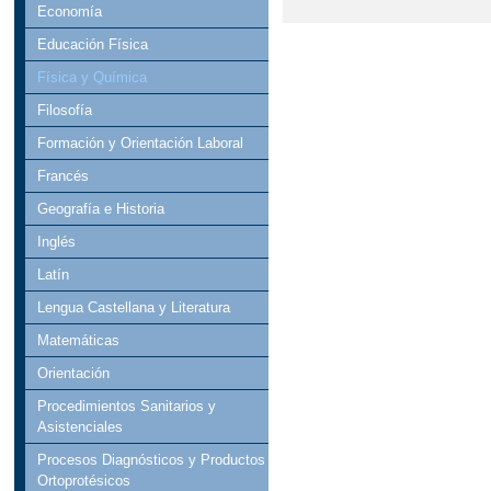
Economía
Educación Física
Física y Química
Filosofía
Formación y Orientación Laboral
Francés
Geografía e Historia
Inglés
Latín
Lengua Castellana y Literatura
Matemáticas
Orientación
Procedimientos Sanitarios y
Asistenciales
Procesos Diagnósticos y Productos
Ortoprotésicos