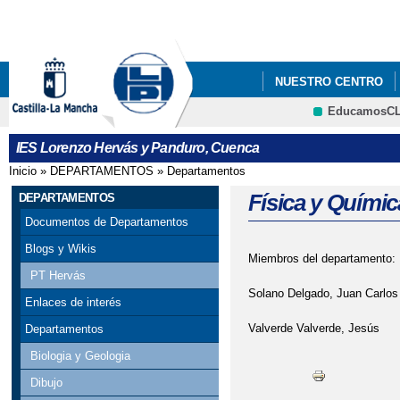
Pa
co
pri
NUESTRO CENTRO
EducamosC
FORMACIÓN PROFES
CRFP
IES Lorenzo Hervás y Panduro, Cuenca
Inicio
»
DEPARTAMENTOS
»
Departamentos
Se encuentra usted aquí
Física y Químic
DEPARTAMENTOS
Documentos de Departamentos
Blogs y Wikis
Miembros del departamento:
PT Hervás
Solano Delgado, Juan Carlos
Enlaces de interés
Valverde Valverde, Jesús
Departamentos
Biologia y Geologia
Dibujo