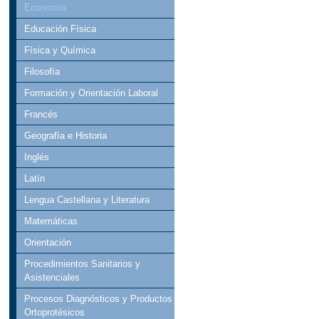
Economía
Educación Física
Física y Química
Filosofía
Formación y Orientación Laboral
Francés
Geografía e Historia
Inglés
Latín
Lengua Castellana y Literatura
Matemáticas
Orientación
Procedimientos Sanitarios y
Asistenciales
Procesos Diagnósticos y Productos
Ortoprotésicos