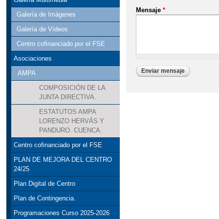
Mensaje
*
Galería de Imágenes
Galería de Vídeos
Centro cofinanciado por el FSE
Asociaciones
AMPA
COMPOSICIÓN DE LA
JUNTA DIRECTIVA.
ESTATUTOS AMPA
LORENZO HERVÁS Y
PANDURO. CUENCA.
Centro cofinanciado por el FSE
PLAN DE MEJORA DEL CENTRO
24/25
Plan Digital de Centro
Plan de Contingencia.
Programaciones Curso 2025-2026