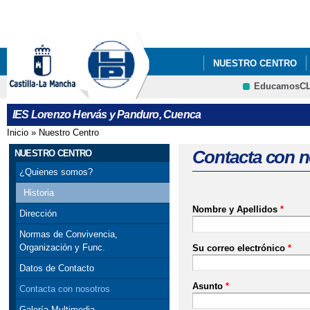
Pa
co
pri
NUESTRO CENTRO
EducamosC
FORMACIÓN PROFES
CRFP
IES Lorenzo Hervás y Panduro, Cuenca
Inicio
»
Nuestro Centro
Se encuentra usted aquí
Contacta con n
NUESTRO CENTRO
¿Quienes somos?
Historia
Nombre y Apellidos
*
Dirección
Normas de Convivencia,
Organización y Func.
Su correo electrónico
*
Datos de Contacto
Asunto
*
Contacta con nosotros
Galería Multimedia