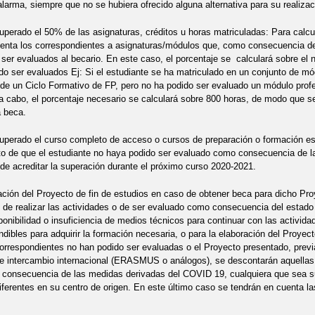
alarma, siempre que no se hubiera ofrecido alguna alternativa para su realizaci
uperado el 50% de las asignaturas, créditos u horas matriculadas: Para calcul
enta los correspondientes a asignaturas/módulos que, como consecuencia de 
ser evaluados al becario. En este caso, el porcentaje se calculará sobre e
do ser evaluados Ej: Si el estudiante se ha matriculado en un conjunto de mó
de un Ciclo Formativo de FP, pero no ha podido ser evaluado un módulo profe
 a cabo, el porcentaje necesario se calculará sobre 800 horas, de modo que s
a beca.
uperado el curso completo de acceso o cursos de preparación o formación esp
o de que el estudiante no haya podido ser evaluado como consecuencia de la
d de acreditar la superación durante el próximo curso 2020-2021.
ación del Proyecto de fin de estudios en caso de obtener beca para dicho Pro
o de realizar las actividades o de ser evaluado como consecuencia del estado d
isponibilidad o insuficiencia de medios técnicos para continuar con las activ
ndibles para adquirir la formación necesaria, o para la elaboración del Proyect
orrespondientes no han podido ser evaluadas o el Proyecto presentado, previa 
e intercambio internacional (ERASMUS o análogos), se descontarán aquellas
consecuencia de las medidas derivadas del COVID 19, cualquiera que sea su 
iferentes en su centro de origen. En este último caso se tendrán en cuenta l