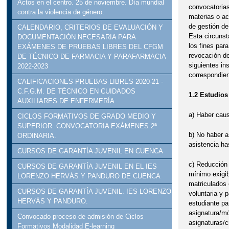
Actos en el centro. 25 de noviembre. Día mundial
convocatorias,
contra la violencia de género.
materias o ac
de gestión de
CALENDARIO, CRITERIOS DE EVALUACIÓN Y
Esta circunst
DOCUMENTACIÓN NECESARIA PARA
los fines par
EXÁMENES DE PRUEBAS LIBRES DEL CFGM
revocación de
DE TÉCNICO DE FARMACIA Y PARAFARMACIA
siguientes in
2022-2023
correspondien
CALIFICACIONES PRUEBAS LIBRES 2020-21 -
C.F.G.M. DE TÉCNICO EN CUIDADOS
1.2 Estudios
AUXILIARES DE ENFERMERÍA
a) Haber caus
CICLOS FORMATIVOS DE GRADO MEDIO Y
SUPERIOR. CONVOCATORIA EXÁMENES 2ª
b) No haber a
ORDINARIA.
asistencia ha
CURSOS DE GARANTÍA JUVENIL EN CUENCA
c) Reducción 
CURSOS DE GARANTÍA JUVENIL EN EL IES
mínimo exigib
LORENZO HERVÁS Y PANDURO DE CUENCA
matriculados 
CURSOS DE GARANTÍA JUVENIL. IES LORENZO
voluntaria y p
HERVÁS Y PANDURO.
estudiante pa
asignatura/mó
Convocado proceso de admisión de Ciclos
asignaturas/c
Formativos Modalidad E-learning