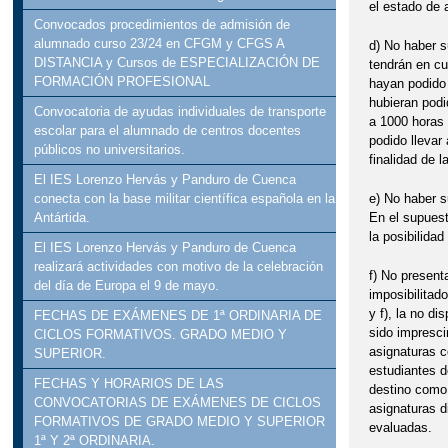
el estado de 
Convocados procedimientos de admisión de
alumnado curso 23/24 en CFGM y CFGS A
d) No haber s
DISTANCIA y Cursos de ESPECIALIZACIÓN DE
tendrán en cu
FORMACIÓN PROFESIONAL
hayan podido 
hubieran podi
Convocatoria de ayudas individuales de transporte
a 1000 horas 
escolar para el alumnado de centros docentes
podido llevar
públicos no universitarios.
finalidad de l
El IES Lorenzo Hervás y Panduro de Cuenca
e) No haber s
conecta con la base militar científica española en la
En el supuest
Antártida.
la posibilida
El IES Lorenzo Hervás y Panduro de Cuenca
realizará actividades con motivo de la celebración
f) No present
del día de Europa el 9 de mayo.
imposibilitad
y f), la no d
FECHAS DE EXÁMENES DE 1ª ORDINARIA DE
sido impresci
CICLOS FORMATIVOS. GRADO MEDIO Y
asignaturas c
SUPERIOR.
estudiantes d
FECHAS Y HORARIOS DE LAS
destino como 
CONVOCATORIAS DE EXÁMENES DE CICLOS
asignaturas d
FORMATIVOS DE GRADO MEDIO Y SUPERIOR
evaluadas.
1ª Y 2ª ORDINARIA.