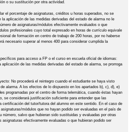
ón o su sustitución por otra actividad.
ar el porcentaje de asignaturas, créditos u horas superados, no se
la aplicación de las medidas derivadas del estado de alarma no le
l número de asignaturas/módulos efectivamente evaluados o que
dulos profesionales cuyo total expresado en horas de currículo equivale
sional de formación en centro de trabajo de 200 horas, por no haberse
erá necesario superar al menos 400 para considerar cumplida la
ecíficos para acceso a FP o el curso en escuela oficial de idiomas:
 aplicación de las medidas derivadas del estado de alarma, se prorroga
yecto: No procederá el reintegro cuando el estudiante se haya visto
e alarma. A los efectos de lo dispuesto en los apartados b), c), d), e)
idades programadas por el centro de forma telemática, cuando éstas hayan
o, se considerará justificación suficiente para entender que las
certificación del tutor/tutora del alumno en este sentido. En el caso de
 asignaturas/módulos que no hayan podido ser evaluadas en el país de
número, salvo que hubieran sido sustituidas y evaluadas por otras
as asignaturas efectivamente evaluadas o que hubieran podido ser