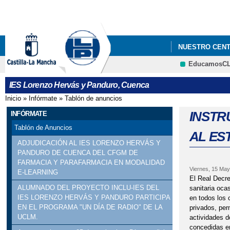
NUESTRO CEN
EducamosC
IES Lorenzo Hervás y Panduro, Cuenca
Inicio
»
Infórmate
»
Tablón de anuncios
Se encuentra usted aquí
INSTR
INFÓRMATE
Tablón de Anuncios
AL ES
ADJUDICACIÓN AL IES LORENZO HERVÁS Y
PANDURO DE CUENCA DEL CFGM DE
FARMACIA Y PARAFARMACIA EN MODALIDAD
Viernes, 15 May
E-LEARNING
El Real Decre
ALUMNADO DEL PROYECTO INCLU-IES DEL
sanitaria oca
IES LORENZO HERVÁS Y PANDURO PARTICIPA
en todos los 
EN EL PROGRAMA "UN DÍA DE RADIO" DE LA
privados, per
UCLM.
actividades d
concedidas en