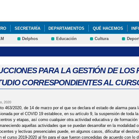
Pasar al
contenido
principal
TRO
SECRETARÍA
DEPARTAMENTOS
QUÉ HACEMOS
IN
LM
Delphos
Educación
Cultura
Depor
UCCIONES PARA LA GESTIÓN DE LOS
TUDIO CORRESPONDIENTES AL CURSO 
o, 2020
to 463/2020, de 14 de marzo por el que se declara el estado de alarma para la
sionada por el COVID 19 establece, en su artículo 9, la suspensión de toda la
centros y etapas, así como cualquier otra actividad educativa y de formación
maneciendo aquellas actividades que se puedan desarrollar en la modalidad o
ocentes y lectivas presenciales puede, en algunos casos, dificultar el destin
 el curso 2019-2020 al fin para el que fueron concedidas de acuerdo con lo d