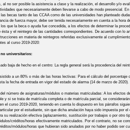
 al no ser posible la asistencia a clase y la realización, el desarrollo y/o e
tividades que necesariamente deben llevarse a cabo de modo presencial. En
 las becas tanto de las CCAA como de las universidades han planteado dudas
ancia de fuerza mayor, debe ser tenida necesariamente en cuenta a la hora d
a los que la beca o ayuda fue concedida, a los efectos de determinar la proce
 ésta y el reintegro de las cantidades correspondientes. De acuerdo con lo an
strucciones en materia de reintegros referidas exclusivamente al cumplimient
tes al curso 2019-2020:
 no universitarios:
ado baja de hecho en el centro: La regla general será la procedencia del rein
sistido a un 80% o más de las horas lectivas: Para el cálculo del porcentaje
sta la fecha de entrada en vigor del estado de alarma (14 de marzo de 2020).
del número de asignaturas/módulos o materias matriculadas: A los efectos de
le y si se trata de matrícula completa o de matrícula parcial, se considerarán
en el curso 2019-2020, teniendo en cuenta lo dispuesto en los párrafos sigui
articular por el estudiante, sin que dicha anulación haya sido impuesta por el 
ra su realización efectiva (aplazamiento, sustitución por trabajos o por otro 
dulos/créditos/horas efectivamente matriculados. Por el contrario, no se cons
réditos/módulos/horas que hubieran sido anulados por no haber podido ser cu