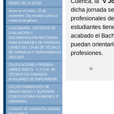
Cuenca, la “
V J
RADIO" DE LA UCLM.
dicha jornada se
Actos en el centro. 25 de
noviembre. Día mundial contra la
profesionales de
violencia de género.
estudiantes tien
CALENDARIO, CRITERIOS DE
EVALUACIÓN Y
acabado el Bachi
DOCUMENTACIÓN NECESARIA
PARA EXÁMENES DE PRUEBAS
puedan orientarl
LIBRES DEL CFGM DE TÉCNICO
profesiones.
DE FARMACIA Y PARAFARMACIA
2022-2023
CALIFICACIONES PRUEBAS
LIBRES 2020-21 - C.F.G.M. DE
TÉCNICO EN CUIDADOS
AUXILIARES DE ENFERMERÍA
CICLOS FORMATIVOS DE
GRADO MEDIO Y SUPERIOR.
CONVOCATORIA EXÁMENES 2ª
ORDINARIA.
CURSOS DE GARANTÍA JUVENIL
EN CUENCA