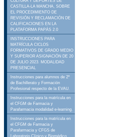
CULTURA Y DEPORTES DE
CASTILLA-LA MANCHA, SOBRE
EL PROCEDIMIENTO DE
REVISIÓN Y RECLAMACIÓN DE
CALIFICACIONES EN LA
PLATAFORMA PAPÁS 2.0
INSTRUCCIONES PARA
MATRÍCULA CICLOS
FORMATIVOS DE GRADO MEDIO
Y SUPERIOR ASIGNACIÓN DE 20
DE JULIO 2023. MODALIDAD
PRESENCIAL
Instrucciones para alumnos de 2º
de Bachillerato y Formación
Profesional respecto de la EVAU.
Instrucciones para la matrícula en
el CFGM de Farmacia y
Parafarmacia modalidad e-learning.
Instrucciones para la matrícula en
el CFGM de Farmacia y
Parafarmacia y CFGS de
Laboratorio Clínico y Biomédico