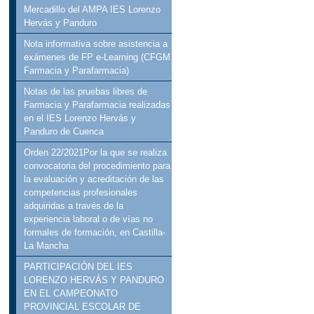
Mercadillo del AMPA IES Lorenzo
Hervás y Panduro
Nota informativa sobre asistencia a
exámenes de FP e-Learning (CFGM
Farmacia y Parafarmacia)
Notas de las pruebas libres de
Farmacia y Parafarmacia realizadas
en el IES Lorenzo Hervás y
Panduro de Cuenca
Orden 22/2021Por la que se realiza
convocatoria del procedimiento para
la evaluación y acreditación de las
competencias profesionales
adquiridas a través de la
experiencia laboral o de vías no
formales de formación, en Castilla-
La Mancha
PARTICIPACIÓN DEL IES
LORENZO HERVÁS Y PANDURO
EN EL CAMPEONATO
PROVINCIAL ESCOLAR DE