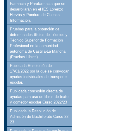
Farmacia y Parafarmacia que se
desarrollarán en el IES Lorenzo
Hervás y Panduro de Cuenca:
Información.
Pruebas para la obtención de
determinados títulos de Técnico y
Técnico Superior de Formación
Profesional en la comunidad
autónoma de Castilla-La Mancha
(Pruebas Libres)
Publicada Resolución de
17/01/2022 por la que se convocan
ayudas individuales de transporte
escolar.
Publicada concesión directa de
ayudas para uso de libros de texto
y comedor escolar Curso 2022/23
Publicada la Resolución de
Admisión de Bachillerato Curso 22-
23
Publicada la Resolución por la que