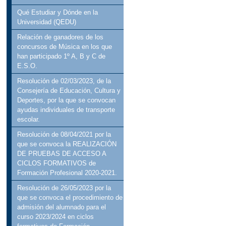
Qué Estudiar y Dónde en la
Universidad (QEDU)
Relación de ganadores de los
concursos de Música en los que
han participado 1º A, B y C de
E.S.O.
Resolución de 02/03/2023, de la
Consejería de Educación, Cultura y
Deportes, por la que se convocan
ayudas individuales de transporte
escolar.
Resolución de 08/04/2021 por la
que se convoca la REALIZACIÓN
DE PRUEBAS DE ACCESO A
CICLOS FORMATIVOS de
Formación Profesional 2020-2021.
Resolución de 26/05/2023 por la
que se convoca el procedimiento de
admisión del alumnado para el
curso 2023/2024 en ciclos