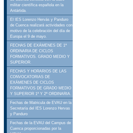
militar científica española en la
Antártida.
El IES Lorenzo Hervás y Panduro
de Cuenca realizará actividades con
motivo de la celebración del día de
Europa el 9 de mayo.
FECHAS DE EXÁMENES DE 1ª
ORDINARIA DE CICLOS
FORMATIVOS. GRADO MEDIO Y
SUPERIOR.
FECHAS Y HORARIOS DE LAS
CONVOCATORIAS DE
EXÁMENES DE CICLOS
FORMATIVOS DE GRADO MEDIO
Y SUPERIOR 1ª Y 2ª ORDINARIA.
Fechas de Matricula de EVAU en la
Secretaría del IES Lorenzo Hervas
y Panduro
Fechas de la EVAU del Campus de
Cuenca proporcionadas por la