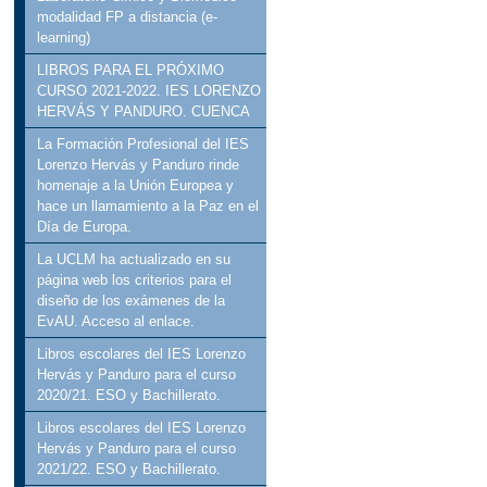
modalidad FP a distancia (e-
learning)
LIBROS PARA EL PRÓXIMO
CURSO 2021-2022. IES LORENZO
HERVÁS Y PANDURO. CUENCA
La Formación Profesional del IES
Lorenzo Hervás y Panduro rinde
homenaje a la Unión Europea y
hace un llamamiento a la Paz en el
Día de Europa.
La UCLM ha actualizado en su
página web los criterios para el
diseño de los exámenes de la
EvAU. Acceso al enlace.
Libros escolares del IES Lorenzo
Hervás y Panduro para el curso
2020/21. ESO y Bachillerato.
Libros escolares del IES Lorenzo
Hervás y Panduro para el curso
2021/22. ESO y Bachillerato.