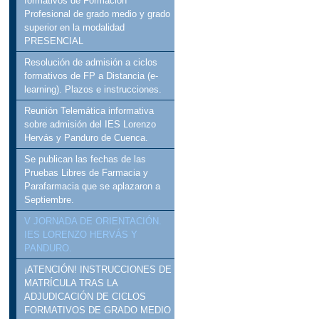
formativos de Formación
Profesional de grado medio y grado
superior en la modalidad
PRESENCIAL
Resolución de admisión a ciclos
formativos de FP a Distancia (e-
learning). Plazos e instrucciones.
Reunión Telemática informativa
sobre admisión del IES Lorenzo
Hervás y Panduro de Cuenca.
Se publican las fechas de las
Pruebas Libres de Farmacia y
Parafarmacia que se aplazaron a
Septiembre.
V JORNADA DE ORIENTACIÓN.
IES LORENZO HERVÁS Y
PANDURO.
¡ATENCIÓN! INSTRUCCIONES DE
MATRÍCULA TRAS LA
ADJUDICACIÓN DE CICLOS
FORMATIVOS DE GRADO MEDIO