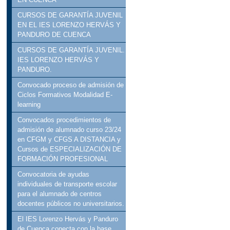
CURSOS DE GARANTÍA JUVENIL
EN EL IES LORENZO HERVÁS Y
PANDURO DE CUENCA
CURSOS DE GARANTÍA JUVENIL.
IES LORENZO HERVÁS Y
PANDURO.
Convocado proceso de admisión de
Ciclos Formativos Modalidad E-
learning
Convocados procedimientos de
admisión de alumnado curso 23/24
en CFGM y CFGS A DISTANCIA y
Cursos de ESPECIALIZACIÓN DE
FORMACIÓN PROFESIONAL
Convocatoria de ayudas
individuales de transporte escolar
para el alumnado de centros
docentes públicos no universitarios.
El IES Lorenzo Hervás y Panduro
de Cuenca conecta con la base