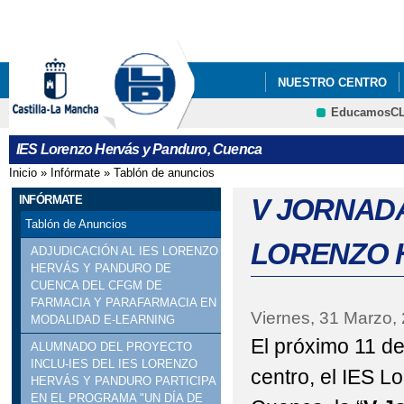
Pa
co
pri
NUESTRO CENTRO
EducamosC
FORMACIÓN PROFES
CRFP
IES Lorenzo Hervás y Panduro, Cuenca
Inicio
»
Infórmate
»
Tablón de anuncios
Se encuentra usted aquí
INFÓRMATE
V JORNADA
Tablón de Anuncios
LORENZO 
ADJUDICACIÓN AL IES LORENZO
HERVÁS Y PANDURO DE
CUENCA DEL CFGM DE
FARMACIA Y PARAFARMACIA EN
Viernes, 31 Marzo,
MODALIDAD E-LEARNING
El próximo 11 de
ALUMNADO DEL PROYECTO
INCLU-IES DEL IES LORENZO
centro, el IES 
HERVÁS Y PANDURO PARTICIPA
EN EL PROGRAMA "UN DÍA DE