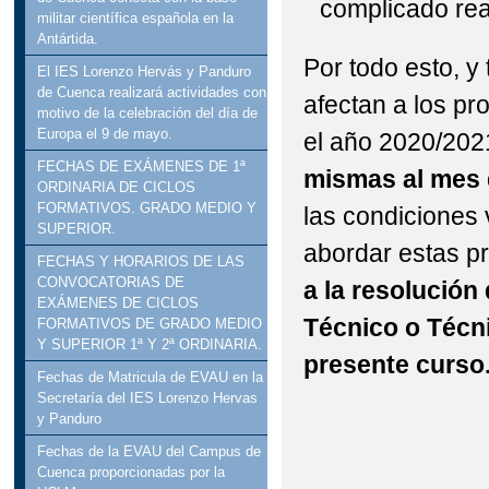
complicado rea
militar científica española en la
Antártida.
Por todo esto, y
El IES Lorenzo Hervás y Panduro
de Cuenca realizará actividades con
afectan a los pr
motivo de la celebración del día de
Europa el 9 de mayo.
el año 2020/202
FECHAS DE EXÁMENES DE 1ª
mismas al mes 
ORDINARIA DE CICLOS
FORMATIVOS. GRADO MEDIO Y
las condiciones 
SUPERIOR.
abordar estas p
FECHAS Y HORARIOS DE LAS
CONVOCATORIAS DE
a la resolución
EXÁMENES DE CICLOS
Técnico o Técn
FORMATIVOS DE GRADO MEDIO
Y SUPERIOR 1ª Y 2ª ORDINARIA.
presente curso
Fechas de Matricula de EVAU en la
Secretaría del IES Lorenzo Hervas
y Panduro
Fechas de la EVAU del Campus de
Cuenca proporcionadas por la