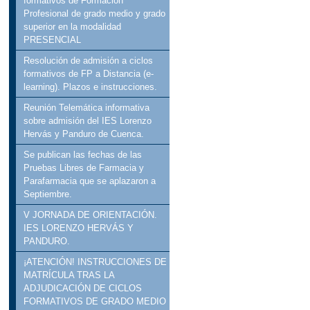
formativos de Formación
Profesional de grado medio y grado
superior en la modalidad
PRESENCIAL
Resolución de admisión a ciclos
formativos de FP a Distancia (e-
learning). Plazos e instrucciones.
Reunión Telemática informativa
sobre admisión del IES Lorenzo
Hervás y Panduro de Cuenca.
Se publican las fechas de las
Pruebas Libres de Farmacia y
Parafarmacia que se aplazaron a
Septiembre.
V JORNADA DE ORIENTACIÓN.
IES LORENZO HERVÁS Y
PANDURO.
¡ATENCIÓN! INSTRUCCIONES DE
MATRÍCULA TRAS LA
ADJUDICACIÓN DE CICLOS
FORMATIVOS DE GRADO MEDIO