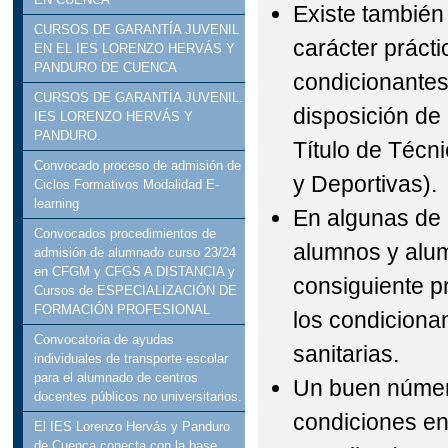
Existe tambié
CURSOS DE GARANTÍA JUVENIL
carácter prácti
EN EL IES LORENZO HERVÁS Y
PANDURO DE CUENCA
condicionantes 
CURSOS DE GARANTÍA JUVENIL.
disposición de 
IES LORENZO HERVÁS Y
PANDURO.
Título de Técn
Convocado proceso de admisión de
y Deportivas).
Ciclos Formativos Modalidad E-
learning
En algunas de 
Convocados procedimientos de
alumnos y alum
admisión de alumnado curso 23/24
en CFGM y CFGS A DISTANCIA y
consiguiente p
Cursos de ESPECIALIZACIÓN DE
FORMACIÓN PROFESIONAL
los condicionan
Convocatoria de ayudas
sanitarias.
individuales de transporte escolar
para el alumnado de centros
Un buen númer
docentes públicos no universitarios.
condiciones en
El IES Lorenzo Hervás y Panduro
de Cuenca conecta con la base