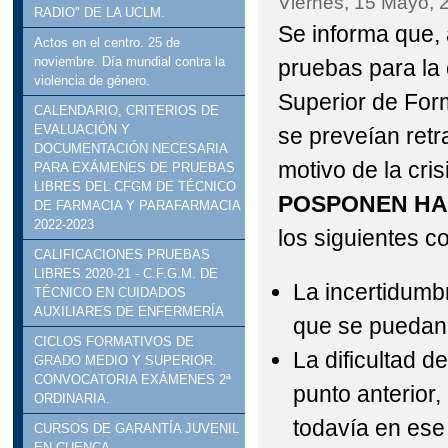
Viernes, 15 Mayo, 
RADIO" DE LA UCLM.
Se informa que, 
Actos en el centro. 25 de
noviembre. Día mundial contra la
pruebas para la 
violencia de género.
Superior de For
CALENDARIO, CRITERIOS DE
EVALUACIÓN Y
se preveían ret
DOCUMENTACIÓN NECESARIA
motivo de la cri
PARA EXÁMENES DE PRUEBAS
LIBRES DEL CFGM DE TÉCNICO
POSPONEN HAS
DE FARMACIA Y PARAFARMACIA
2022-2023
los siguientes c
CALIFICACIONES PRUEBAS
LIBRES 2020-21 - C.F.G.M. DE
La incertidumb
TÉCNICO EN CUIDADOS
AUXILIARES DE ENFERMERÍA
que se puedan 
CICLOS FORMATIVOS DE
La dificultad d
GRADO MEDIO Y SUPERIOR.
CONVOCATORIA EXÁMENES 2ª
punto anterior
ORDINARIA.
todavía en ese
CURSOS DE GARANTÍA JUVENIL
EN CUENCA