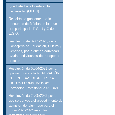
Qué Estudiar y Dónde en la
Universidad (QEDU)
Relación de ganadores de los
concursos de Música en los que
han participado 1º A, B y C de
E.S.O.
Resolución de 02/03/2023, de la
Consejería de Educación, Cultura y
Deportes, por la que se convocan
ayudas individuales de transporte
escolar.
Resolución de 08/04/2021 por la
que se convoca la REALIZACIÓN
DE PRUEBAS DE ACCESO A
CICLOS FORMATIVOS de
Formación Profesional 2020-2021.
Resolución de 26/05/2023 por la
que se convoca el procedimiento de
admisión del alumnado para el
curso 2023/2024 en ciclos