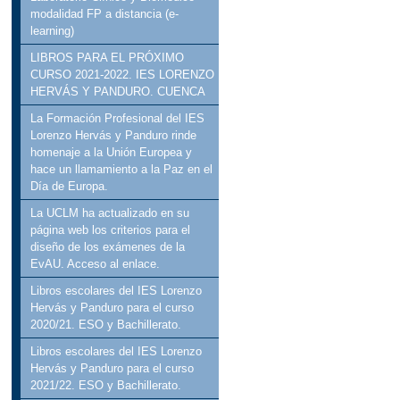
modalidad FP a distancia (e-
learning)
LIBROS PARA EL PRÓXIMO
CURSO 2021-2022. IES LORENZO
HERVÁS Y PANDURO. CUENCA
La Formación Profesional del IES
Lorenzo Hervás y Panduro rinde
homenaje a la Unión Europea y
hace un llamamiento a la Paz en el
Día de Europa.
La UCLM ha actualizado en su
página web los criterios para el
diseño de los exámenes de la
EvAU. Acceso al enlace.
Libros escolares del IES Lorenzo
Hervás y Panduro para el curso
2020/21. ESO y Bachillerato.
Libros escolares del IES Lorenzo
Hervás y Panduro para el curso
2021/22. ESO y Bachillerato.