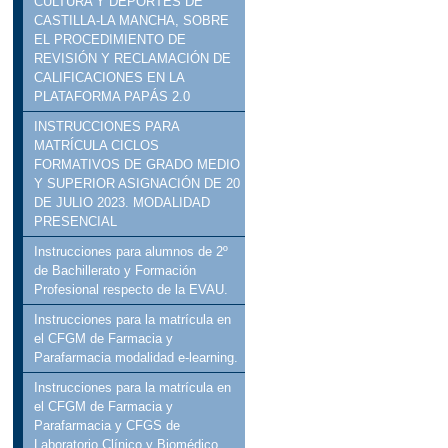
CULTURA Y DEPORTES DE
CASTILLA-LA MANCHA, SOBRE
EL PROCEDIMIENTO DE
REVISIÓN Y RECLAMACIÓN DE
CALIFICACIONES EN LA
PLATAFORMA PAPÁS 2.0
INSTRUCCIONES PARA
MATRÍCULA CICLOS
FORMATIVOS DE GRADO MEDIO
Y SUPERIOR ASIGNACIÓN DE 20
DE JULIO 2023. MODALIDAD
PRESENCIAL
Instrucciones para alumnos de 2º
de Bachillerato y Formación
Profesional respecto de la EVAU.
Instrucciones para la matrícula en
el CFGM de Farmacia y
Parafarmacia modalidad e-learning.
Instrucciones para la matrícula en
el CFGM de Farmacia y
Parafarmacia y CFGS de
Laboratorio Clínico y Biomédico