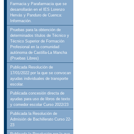
Farmacia y Parafarmacia que se
desarrollarán en el IES Lorenzo
Hervás y Panduro de Cuenca:
Información.
Pruebas para la obtención de
determinados títulos de Técnico y
Técnico Superior de Formación
Profesional en la comunidad
autónoma de Castilla-La Mancha
(Pruebas Libres)
Publicada Resolución de
17/01/2022 por la que se convocan
ayudas individuales de transporte
escolar.
Publicada concesión directa de
ayudas para uso de libros de texto
y comedor escolar Curso 2022/23
Publicada la Resolución de
Admisión de Bachillerato Curso 22-
23
Publicada la Resolución por la que