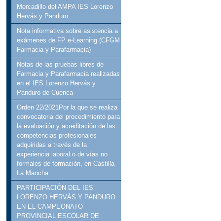
Mercadillo del AMPA IES Lorenzo
Hervás y Panduro
Nota informativa sobre asistencia a
exámenes de FP e-Learning (CFGM
Farmacia y Parafarmacia)
Notas de las pruebas libres de
Farmacia y Parafarmacia realizadas
en el IES Lorenzo Hervás y
Panduro de Cuenca
Orden 22/2021Por la que se realiza
convocatoria del procedimiento para
la evaluación y acreditación de las
competencias profesionales
adquiridas a través de la
experiencia laboral o de vías no
formales de formación, en Castilla-
La Mancha
PARTICIPACIÓN DEL IES
LORENZO HERVÁS Y PANDURO
EN EL CAMPEONATO
PROVINCIAL ESCOLAR DE