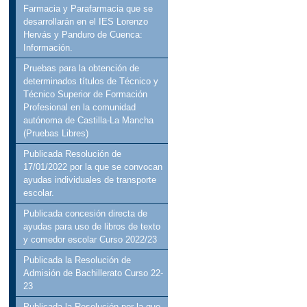
Farmacia y Parafarmacia que se
desarrollarán en el IES Lorenzo
Hervás y Panduro de Cuenca:
Información.
Pruebas para la obtención de
determinados títulos de Técnico y
Técnico Superior de Formación
Profesional en la comunidad
autónoma de Castilla-La Mancha
(Pruebas Libres)
Publicada Resolución de
17/01/2022 por la que se convocan
ayudas individuales de transporte
escolar.
Publicada concesión directa de
ayudas para uso de libros de texto
y comedor escolar Curso 2022/23
Publicada la Resolución de
Admisión de Bachillerato Curso 22-
23
Publicada la Resolución por la que