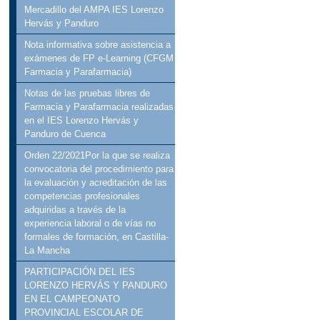
Mercadillo del AMPA IES Lorenzo
Hervás y Panduro
Nota informativa sobre asistencia a
exámenes de FP e-Learning (CFGM
Farmacia y Parafarmacia)
Notas de las pruebas libres de
Farmacia y Parafarmacia realizadas
en el IES Lorenzo Hervás y
Panduro de Cuenca
Orden 22/2021Por la que se realiza
convocatoria del procedimiento para
la evaluación y acreditación de las
competencias profesionales
adquiridas a través de la
experiencia laboral o de vías no
formales de formación, en Castilla-
La Mancha
PARTICIPACIÓN DEL IES
LORENZO HERVÁS Y PANDURO
EN EL CAMPEONATO
PROVINCIAL ESCOLAR DE