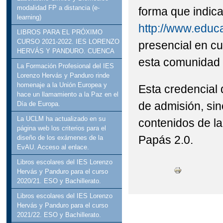
modalidad FP a distancia (e-
forma que indica
learning)
http://www.educ
LIBROS PARA EL PRÓXIMO
CURSO 2021-2022. IES LORENZO
presencial en cu
HERVÁS Y PANDURO. CUENCA
esta comunidad 
La Formación Profesional del IES
Lorenzo Hervás y Panduro rinde
homenaje a la Unión Europea y
Esta credencial 
hace un llamamiento a la Paz en el
de admisión, sin
Día de Europa.
La UCLM ha actualizado en su
contenidos de la
página web los criterios para el
Papás 2.0.
diseño de los exámenes de la
EvAU. Acceso al enlace.
Libros escolares del IES Lorenzo
Hervás y Panduro para el curso
2020/21. ESO y Bachillerato.
Libros escolares del IES Lorenzo
Hervás y Panduro para el curso
2021/22. ESO y Bachillerato.