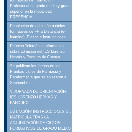
formativos de Formación
Profesional de grado medio y grado
superior en la modalidad
PRESENCIAL
Resolución de admisión a ciclos
formativos de FP a Distancia (e-
learning). Plazos e instrucciones.
Reunión Telemática informativa
sobre admisión del IES Lorenzo
Hervás y Panduro de Cuenca.
Se publican las fechas de las
Pruebas Libres de Farmacia y
Parafarmacia que se aplazaron a
Septiembre.
V JORNADA DE ORIENTACIÓN.
IES LORENZO HERVÁS Y
PANDURO.
¡ATENCIÓN! INSTRUCCIONES DE
MATRÍCULA TRAS LA
ADJUDICACIÓN DE CICLOS
FORMATIVOS DE GRADO MEDIO