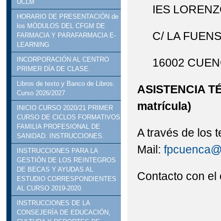
UCLM
IES LOREN
HORARIO DE PRESENTACIÓN de
los MÓDULOS DEL CFGM DE
C/ LA FUEN
FARMACIA Y PARAFARMACIA E-
LEARNING
INCORPORACIÓN AL CENTRO
16002 CUE
PRIMER DÍA DE CLASE.
Libros de texto y Banco de Libros.
ASISTENCIA TÉC
Curso 2026/2027
matrícula)
INICIO CURSO 2020/21 PRIMER
CURSO DE CICLOS FORMATIVOS
FAMILIA PROFESIONAL DE
A través de los
SANIDAD. INSTRUCCIONES.
Mail:
fpcuenca@
INSTRUCCIONES PARA LA
GESTIÓN DE LOS REINTEGROS
DE BECAS Y AYUDAS AL
Contacto con el
ESTUDIO CORRESPONDIENTES
AL CURSO 2019-2020.
INSTRUCCIONES DE LA
CONSEJERÍA DE EDUCACIÓN,