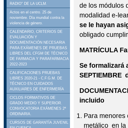
RADIO" DE LA UCLM.
de los módulos 
Actos en el centro. 25 de
modalidad e-lea
noviembre. Día mundial contra la
violencia de género.
se le hayan as
CALENDARIO, CRITERIOS DE
obligado cumplim
EVALUACIÓN Y
DOCUMENTACIÓN NECESARIA
PARA EXÁMENES DE PRUEBAS
MATRÍCULA Far
LIBRES DEL CFGM DE TÉCNICO
DE FARMACIA Y PARAFARMACIA
Se formalizará 
2022-2023
CALIFICACIONES PRUEBAS
SEPTIEMBRE d
LIBRES 2020-21 - C.F.G.M. DE
TÉCNICO EN CUIDADOS
DOCUMENTACI
AUXILIARES DE ENFERMERÍA
CICLOS FORMATIVOS DE
incluido
GRADO MEDIO Y SUPERIOR.
CONVOCATORIA EXÁMENES 2ª
ORDINARIA.
Para menores 
CURSOS DE GARANTÍA JUVENIL
metálico en la 
EN CUENCA