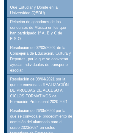
Qué Estudiar y Dónde en la
Universidad (QEDU)
Relación de ganadores de los
concursos de Música en los que
han participado 1º A, B y C de
E.S.O.
Resolución de 02/03/2023, de la
Consejería de Educación, Cultura y
Deportes, por la que se convocan
ayudas individuales de transporte
escolar.
Resolución de 08/04/2021 por la
que se convoca la REALIZACIÓN
DE PRUEBAS DE ACCESO A
CICLOS FORMATIVOS de
Formación Profesional 2020-2021.
Resolución de 26/05/2023 por la
que se convoca el procedimiento de
admisión del alumnado para el
curso 2023/2024 en ciclos