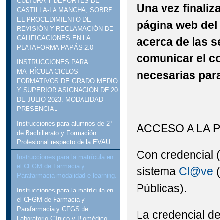
CULTURA Y DEPORTES DE
Una vez finaliz
CASTILLA-LA MANCHA, SOBRE
EL PROCEDIMIENTO DE
página web del
REVISIÓN Y RECLAMACIÓN DE
CALIFICACIONES EN LA
acerca de las s
PLATAFORMA PAPÁS 2.0
comunicar el c
INSTRUCCIONES PARA
MATRÍCULA CICLOS
necesarias para
FORMATIVOS DE GRADO MEDIO
Y SUPERIOR ASIGNACIÓN DE 20
DE JULIO 2023. MODALIDAD
PRESENCIAL
Instrucciones para alumnos de 2º
ACCESO A LA 
de Bachillerato y Formación
Profesional respecto de la EVAU.
Con credencial (
Instrucciones para la matrícula en
el CFGM de Farmacia y
sistema
Cl@ve
(
Parafarmacia modalidad e-learning.
Públicas).
Instrucciones para la matrícula en
el CFGM de Farmacia y
Parafarmacia y CFGS de
La credencial d
Laboratorio Clínico y Biomédico