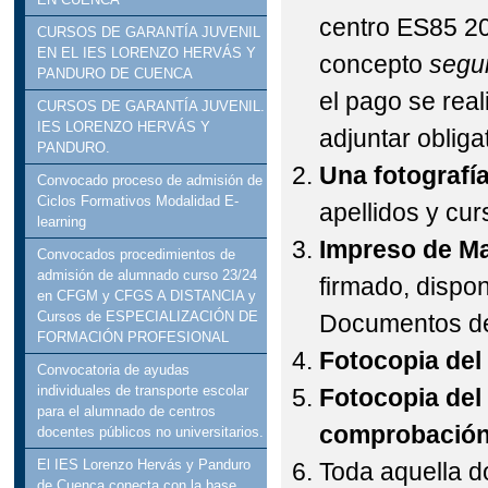
centro ES85 20
CURSOS DE GARANTÍA JUVENIL
EN EL IES LORENZO HERVÁS Y
concepto
segu
PANDURO DE CUENCA
el pago se real
CURSOS DE GARANTÍA JUVENIL.
IES LORENZO HERVÁS Y
adjuntar oblig
PANDURO.
Una fotografí
Convocado proceso de admisión de
Ciclos Formativos Modalidad E-
apellidos y cur
learning
Impreso de Ma
Convocados procedimientos de
admisión de alumnado curso 23/24
firmado, dispon
en CFGM y CFGS A DISTANCIA y
Cursos de ESPECIALIZACIÓN DE
Documentos de
FORMACIÓN PROFESIONAL
Fotocopia del
Convocatoria de ayudas
individuales de transporte escolar
Fotocopia del 
para el alumnado de centros
comprobación
docentes públicos no universitarios.
El IES Lorenzo Hervás y Panduro
Toda aquella d
de Cuenca conecta con la base