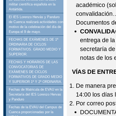
académico (soli
militar científica española en la
Antártida.
convalidación…
El IES Lorenzo Hervás y Panduro
Documentos de
de Cuenca realizará actividades con
motivo de la celebración del día de
CONVALIDA
Europa el 9 de mayo.
entrega de la
FECHAS DE EXÁMENES DE 1ª
ORDINARIA DE CICLOS
secretaría de
FORMATIVOS. GRADO MEDIO Y
SUPERIOR.
notas de los 
FECHAS Y HORARIOS DE LAS
CONVOCATORIAS DE
VÍAS DE ENTR
EXÁMENES DE CICLOS
FORMATIVOS DE GRADO MEDIO
Y SUPERIOR 1ª Y 2ª ORDINARIA.
De manera pres
Fechas de Matricula de EVAU en la
14:00 los días 
Secretaría del IES Lorenzo Hervas
y Panduro
Por correo post
Fechas de la EVAU del Campus de
DOCUMENTA
Cuenca proporcionadas por la