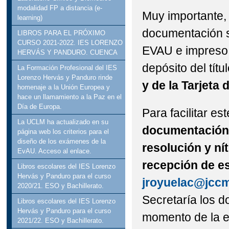
modalidad FP a distancia (e-
Muy importante, 
learning)
documentación s
LIBROS PARA EL PRÓXIMO
CURSO 2021-2022. IES LORENZO
EVAU e impreso 
HERVÁS Y PANDURO. CUENCA
depósito del títu
La Formación Profesional del IES
Lorenzo Hervás y Panduro rinde
y de la Tarjeta
homenaje a la Unión Europea y
hace un llamamiento a la Paz en el
Día de Europa.
Para facilitar es
La UCLM ha actualizado en su
documentación 
página web los criterios para el
diseño de los exámenes de la
resolución y ní
EvAU. Acceso al enlace.
recepción de e
Libros escolares del IES Lorenzo
Hervás y Panduro para el curso
jroyuelac@jccm
2020/21. ESO y Bachillerato.
Secretaría los d
Libros escolares del IES Lorenzo
Hervás y Panduro para el curso
momento de la e
2021/22. ESO y Bachillerato.