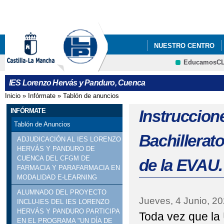
Pa
co
pri
NUESTRO CENTRO
EducamosC
FORMACIÓN PROFES
CRFP
IES Lorenzo Hervás y Panduro, Cuenca
Inicio
»
Infórmate
»
Tablón de anuncios
Se encuentra usted aquí
INFÓRMATE
Instruccion
Tablón de Anuncios
Bachillerat
ADJUDICACIÓN AL IES LORENZO
HERVÁS Y PANDURO DE
CUENCA DEL CFGM DE
de la EVAU.
FARMACIA Y PARAFARMACIA EN
MODALIDAD E-LEARNING
ALUMNADO DEL PROYECTO
Jueves, 4 Junio, 2
INCLU-IES DEL IES LORENZO
HERVÁS Y PANDURO PARTICIPA
Toda vez que la
EN EL PROGRAMA "UN DÍA DE