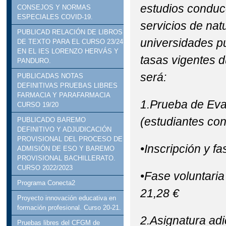
estudios conduce
CONSEJOS Y NORMAS
ESPECIALES COVID-19.
servicios de nat
PUBLICAD RELACIÓN DE LIBROS
universidades pú
DE TEXTO PARA EL CURSO 23/24
EN EL IES LORENZO HERVÁS Y
tasas vigentes d
PANDURO.
será:
PUBLICADAS NOTAS
DEFINITIVAS PRUEBAS LIBRES
FARMACIA Y PARAFARMACIA
1.Prueba de Eva
CURSO 19/20
(estudiantes con 
PUBLICADO BAREMO
DEFINITIVO Y ADJUDICACIÓN
PROVISIONAL DEL PROCESO DE
•Inscripción y fa
ADMISIÓN DE ESO Y BAREMO
PROVISIONAL BACHILLERATO.
CURSO 2022/2023
•Fase voluntaria
Programa Conecta2
21,28 €
Proyecto innovación educativa en
formación profesional. Curso 20-21.
2.Asignatura adi
Pruebas libres del CFGM de