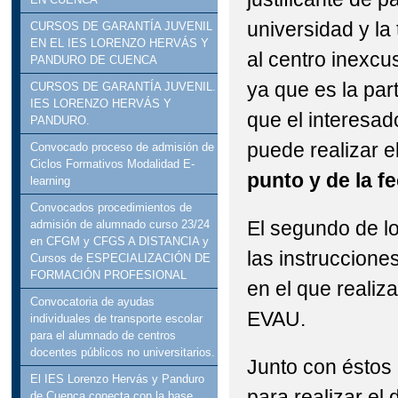
universidad y la
CURSOS DE GARANTÍA JUVENIL
EN EL IES LORENZO HERVÁS Y
al centro inexcu
PANDURO DE CUENCA
ya que es la part
CURSOS DE GARANTÍA JUVENIL.
IES LORENZO HERVÁS Y
que el interesa
PANDURO.
puede realizar 
Convocado proceso de admisión de
Ciclos Formativos Modalidad E-
punto y de la fe
learning
Convocados procedimientos de
El segundo de lo
admisión de alumnado curso 23/24
en CFGM y CFGS A DISTANCIA y
las instruccione
Cursos de ESPECIALIZACIÓN DE
FORMACIÓN PROFESIONAL
en el que realiz
Convocatoria de ayudas
EVAU.
individuales de transporte escolar
para el alumnado de centros
docentes públicos no universitarios.
Junto con éstos 
El IES Lorenzo Hervás y Panduro
para realizar el
de Cuenca conecta con la base