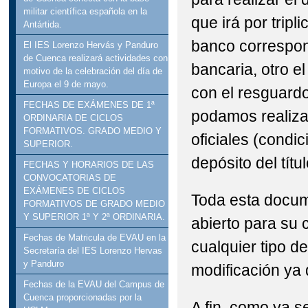
militar científica española en la
que irá por trip
Antártida.
banco correspond
El IES Lorenzo Hervás y Panduro
de Cuenca realizará actividades con
bancaria, otro el
motivo de la celebración del día de
Europa el 9 de mayo.
con el resguard
FECHAS DE EXÁMENES DE 1ª
podamos realizar 
ORDINARIA DE CICLOS
FORMATIVOS. GRADO MEDIO Y
oficiales (condi
SUPERIOR.
depósito del títul
FECHAS Y HORARIOS DE LAS
CONVOCATORIAS DE
EXÁMENES DE CICLOS
Toda esta docum
FORMATIVOS DE GRADO MEDIO
Y SUPERIOR 1ª Y 2ª ORDINARIA.
abierto para su 
Fechas de Matricula de EVAU en la
cualquier tipo d
Secretaría del IES Lorenzo Hervas
y Panduro
modificación ya
Fechas de la EVAU del Campus de
Cuenca proporcionadas por la
A fin, como ya s