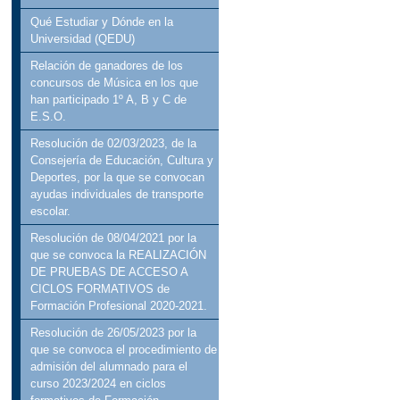
Qué Estudiar y Dónde en la
Universidad (QEDU)
Relación de ganadores de los
concursos de Música en los que
han participado 1º A, B y C de
E.S.O.
Resolución de 02/03/2023, de la
Consejería de Educación, Cultura y
Deportes, por la que se convocan
ayudas individuales de transporte
escolar.
Resolución de 08/04/2021 por la
que se convoca la REALIZACIÓN
DE PRUEBAS DE ACCESO A
CICLOS FORMATIVOS de
Formación Profesional 2020-2021.
Resolución de 26/05/2023 por la
que se convoca el procedimiento de
admisión del alumnado para el
curso 2023/2024 en ciclos