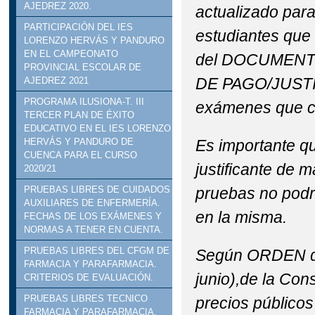
AJEDREZ 2020.
actualizado par
PARTICIPACIÓN DEL IES
estudiantes que 
LORENZO HERVÁS Y PANDURO
EN EL CAMPEONATO
del DOCUMENTO
PROVINCIAL ESCOLAR DE
DE PAGO/JUSTI
AJEDREZ 2021
PROGRAMA ILUSIONA-T. III
exámenes que c
TERCER PLAN DE ÉXITO
EDUCATIVO EN EL IES LORENZO
Es importante q
HERVÁS Y PANDURO DE
CUENCA PARA EL CURSO
justificante de 
2020/21
pruebas no podr
PRUEBAS LIBRES DE CUIDADOS
AUXILIARES DE ENFERMERÍA.
en la misma.
FECHAS DE LOS EXÁMENES Y
NORMAS A TENER EN CUENTA.
PRUEBAS LIBRES DEL CFGM DE
Según ORDEN de
FARMACIA Y PARAFARMACIA.
junio),de la Con
CRITERIOS DE EVALUACIÓN.
PRUEBAS LIBRES TECNICO
precios públicos
FARMACIA Y PARAFARMACIA.