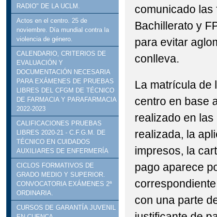
RADIO" DE LA UCLM.
comunicado las 
Actos en el centro. 25 de
Bachillerato y F
noviembre. Día mundial contra la
violencia de género.
para evitar aglo
CALENDARIO, CRITERIOS DE
conlleva.
EVALUACIÓN Y
DOCUMENTACIÓN NECESARIA
PARA EXÁMENES DE PRUEBAS
La matrícula de 
LIBRES DEL CFGM DE TÉCNICO
centro en base 
DE FARMACIA Y PARAFARMACIA
2022-2023
realizado en las
CALIFICACIONES PRUEBAS
realizada, la ap
LIBRES 2020-21 - C.F.G.M. DE
TÉCNICO EN CUIDADOS
impresos, la car
AUXILIARES DE ENFERMERÍA
pago aparece por
CICLOS FORMATIVOS DE
GRADO MEDIO Y SUPERIOR.
correspondiente
CONVOCATORIA EXÁMENES 2ª
ORDINARIA.
con una parte de
CURSOS DE GARANTÍA JUVENIL
justificante de 
EN CUENCA