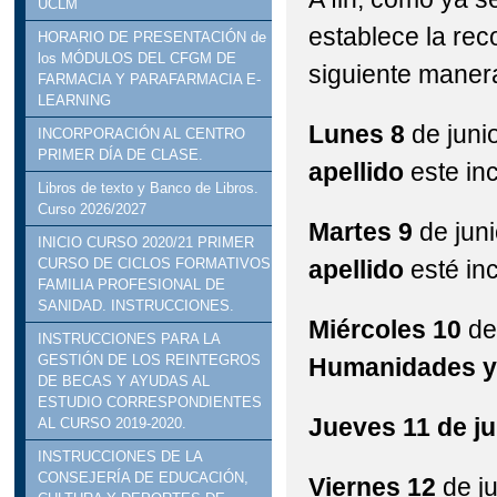
UCLM
establece la rec
HORARIO DE PRESENTACIÓN de
los MÓDULOS DEL CFGM DE
siguiente maner
FARMACIA Y PARAFARMACIA E-
LEARNING
Lunes 8
de juni
INCORPORACIÓN AL CENTRO
PRIMER DÍA DE CLASE.
apellido
este in
Libros de texto y Banco de Libros.
Curso 2026/2027
Martes 9
de jun
INICIO CURSO 2020/21 PRIMER
apellido
esté in
CURSO DE CICLOS FORMATIVOS
FAMILIA PROFESIONAL DE
SANIDAD. INSTRUCCIONES.
Miércoles 10
de
INSTRUCCIONES PARA LA
GESTIÓN DE LOS REINTEGROS
Humanidades y 
DE BECAS Y AYUDAS AL
ESTUDIO CORRESPONDIENTES
Jueves 11 de ju
AL CURSO 2019-2020.
INSTRUCCIONES DE LA
CONSEJERÍA DE EDUCACIÓN,
Viernes 12
de ju