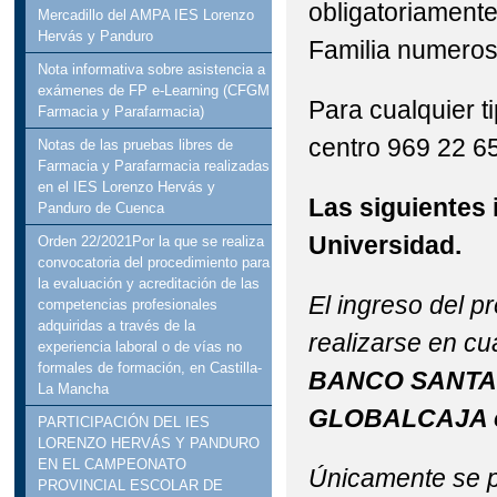
obligatoriamente
Mercadillo del AMPA IES Lorenzo
Hervás y Panduro
Familia numerosa
Nota informativa sobre asistencia a
exámenes de FP e-Learning (CFGM
Para cualquier t
Farmacia y Parafarmacia)
centro 969 22 65
Notas de las pruebas libres de
Farmacia y Parafarmacia realizadas
en el IES Lorenzo Hervás y
Las siguientes 
Panduro de Cuenca
Universidad.
Orden 22/2021Por la que se realiza
convocatoria del procedimiento para
la evaluación y acreditación de las
El ingreso del p
competencias profesionales
adquiridas a través de la
realizarse en cu
experiencia laboral o de vías no
formales de formación, en Castilla-
BANCO SANTA
La Mancha
GLOBALCAJA 
PARTICIPACIÓN DEL IES
LORENZO HERVÁS Y PANDURO
EN EL CAMPEONATO
Únicamente se p
PROVINCIAL ESCOLAR DE