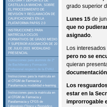
CULTURA Y DEPORTES DE
grado superior 
CASTILLA-LA MANCHA, SOBRE
EL PROCEDIMIENTO DE
REVISIÓN Y RECLAMACIÓN DE
Lunes 15
de jun
CALIFICACIONES EN LA
PLATAFORMA PAPÁS 2.0
que no pudieran
INSTRUCCIONES PARA
asignado
.
MATRÍCULA CICLOS
FORMATIVOS DE GRADO MEDIO
Y SUPERIOR ASIGNACIÓN DE 20
Los interesado
DE JULIO 2023. MODALIDAD
PRESENCIAL
pero no se encu
Instrucciones para alumnos de 2º
quieran present
de Bachillerato y Formación
Profesional respecto de la EVAU.
documentación/m
Instrucciones para la matrícula en
el CFGM de Farmacia y
Los resguardos 
Parafarmacia modalidad e-learning.
estar en la Sec
Instrucciones para la matrícula en
el CFGM de Farmacia y
improrrogable e
Parafarmacia y CFGS de
Laboratorio Clínico y Biomédico