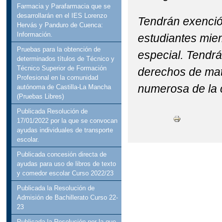
Farmacia y Parafarmacia que se
desarrollarán en el IES Lorenzo
Tendrán exención
Hervás y Panduro de Cuenca:
Información.
estudiantes mie
Pruebas para la obtención de
especial. Tendrá
determinados títulos de Técnico y
Técnico Superior de Formación
derechos de matr
Profesional en la comunidad
numerosa de la 
autónoma de Castilla-La Mancha
(Pruebas Libres)
Publicada Resolución de
17/01/2022 por la que se convocan
ayudas individuales de transporte
escolar.
Publicada concesión directa de
ayudas para uso de libros de texto
y comedor escolar Curso 2022/23
Publicada la Resolución de
Admisión de Bachillerato Curso 22-
23
Publicada la Resolución por la que