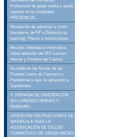
formativos de Formación
Profesional de grado medio y grado
superior en la modalidad
PRESENCIAL
Resolución de admisión a ciclos
formativos de FP a Distancia (e-
learning). Plazos e instrucciones.
Reunión Telemática informativa
sobre admisión del IES Lorenzo
Hervás y Panduro de Cuenca.
Se publican las fechas de las
Pruebas Libres de Farmacia y
Parafarmacia que se aplazaron a
Septiembre.
V JORNADA DE ORIENTACIÓN.
IES LORENZO HERVÁS Y
PANDURO.
¡ATENCIÓN! INSTRUCCIONES DE
MATRÍCULA TRAS LA
ADJUDICACIÓN DE CICLOS
FORMATIVOS DE GRADO MEDIO