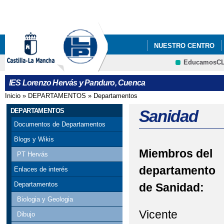
Pa
co
pri
NUESTRO CENTRO
EducamosC
FORMACIÓN PROFES
CRFP
IES Lorenzo Hervás y Panduro, Cuenca
Inicio
»
DEPARTAMENTOS
»
Departamentos
Se encuentra usted aquí
DEPARTAMENTOS
Sanidad
Documentos de Departamentos
Blogs y Wikis
Miembros del
PT Hervás
departamento
Enlaces de interés
Departamentos
de Sanidad:
Biologia y Geologia
Vicente
Dibujo