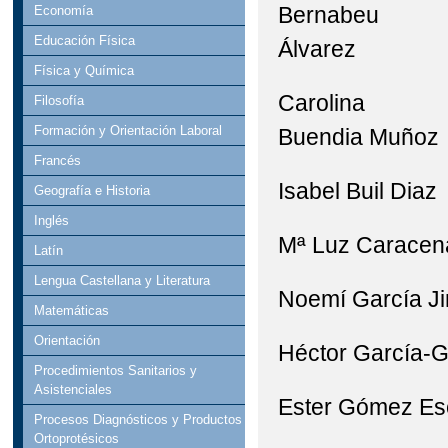
Bernabeu
Economía
Educación Física
Álvarez
Física y Química
Carolina
Filosofía
Formación y Orientación Laboral
Buendia Muñoz
Francés
Isabel Buil Diaz
Geografía e Historia
Inglés
Mª Luz Caracen
Latín
Lengua Castellana y Literatura
Noemí García J
Matemáticas
Orientación
Héctor García-G
Procedimientos Sanitarios y
Asistenciales
Ester Gómez Es
Procesos Diagnósticos y Productos
Ortoprotésicos