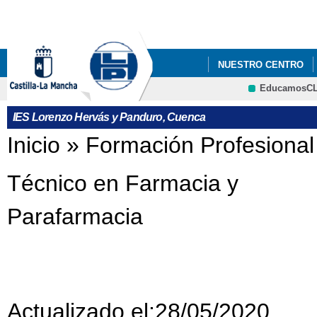
Pa
co
pri
NUESTRO CENTRO
EducamosC
FORMACIÓN PROFES
CRFP
IES Lorenzo Hervás y Panduro, Cuenca
Se encuentra usted aquí
Inicio
»
Formación Profesional
Técnico en Farmacia y
Parafarmacia
Actualizado el:28/05/2020