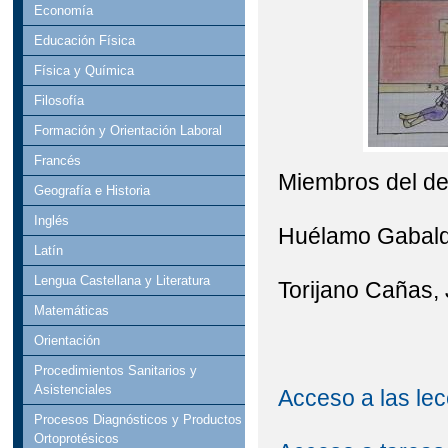
Economía
Educación Física
Física y Química
Filosofía
Formación y Orientación Laboral
Francés
Miembros del de
Geografía e Historia
Inglés
Huélamo Gabald
Latín
Lengua Castellana y Literatura
Torijano Cañas,
Matemáticas
Orientación
Procedimientos Sanitarios y
Asistenciales
Acceso a las lec
Procesos Diagnósticos y Productos
Ortoprotésicos