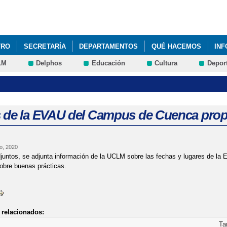
Pasar al
contenido
principal
TRO
SECRETARÍA
DEPARTAMENTOS
QUÉ HACEMOS
IN
LM
Delphos
Educación
Cultura
Depor
 de la EVAU del Campus de Cuenca pro
io, 2020
juntos, se adjunta información de la UCLM sobre las fechas y lugares de l
obre buenas prácticas.
relacionados:
Ta