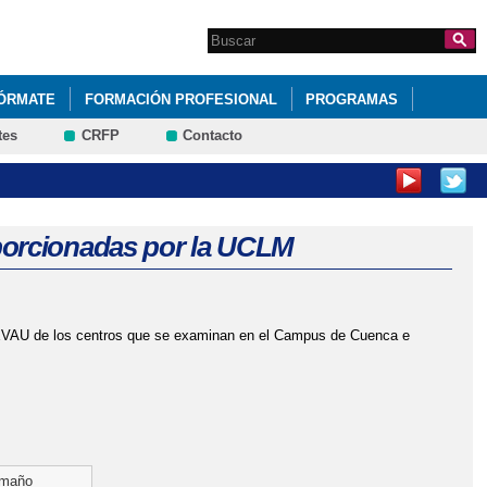
Search this site
Formulario de
búsqueda
FÓRMATE
FORMACIÓN PROFESIONAL
PROGRAMAS
tes
CRFP
Contacto
porcionadas por la UCLM
a EVAU de los centros que se examinan en el Campus de Cuenca e
maño