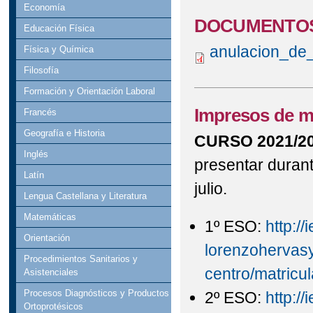
Economía
DOCUMENTOS
Educación Física
anulacion_de
Física y Química
Filosofía
Formación y Orientación Laboral
Impresos de ma
Francés
Geografía e Historia
CURSO 2021/20
Inglés
presentar durant
Latín
julio.
Lengua Castellana y Literatura
Matemáticas
1º ESO:
http://
Orientación
lorenzohervasy
Procedimientos Sanitarios y
centro/matricu
Asistenciales
Procesos Diagnósticos y Productos
2º ESO:
http://
Ortoprotésicos