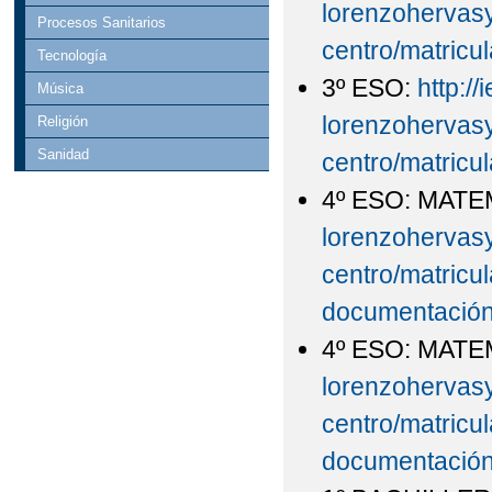
lorenzohervasy
Procesos Sanitarios
centro/matricu
Tecnología
3º ESO:
http://
Música
lorenzohervasy
Religión
Sanidad
centro/matricu
4º ESO: MAT
lorenzohervasy
centro/matricu
documentación
4º ESO: MAT
lorenzohervasy
centro/matricu
documentación