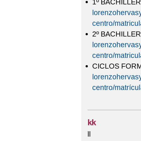
1º BACHILLE
lorenzohervasy
centro/matricu
2º BACHILLE
lorenzohervasy
centro/matricu
CICLOS FORMA
lorenzohervasy
centro/matrícul
kk
ll