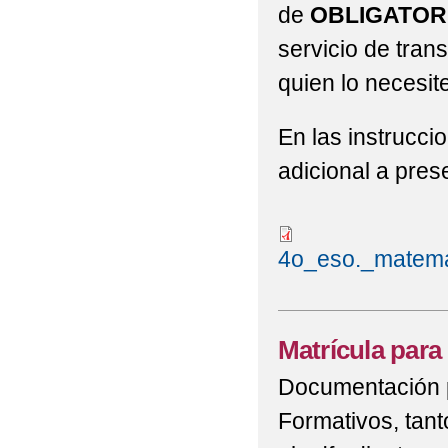
de
OBLIGATOR
servicio de tran
quien lo necesite
En las instrucci
adicional a pres
4o_eso._matema
Matrícula par
Documentación pa
Formativos, tan