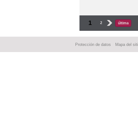
Páginas
1
2
›
última
Protección de datos
Mapa del sit