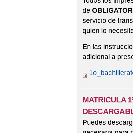
Todos los impre
de
OBLIGATOR
servicio de tran
quien lo necesite
En las instrucci
adicional a pres
1o_bachillera
MATRICULA 1
DESCARGABL
Puedes descargar
necesaria para r