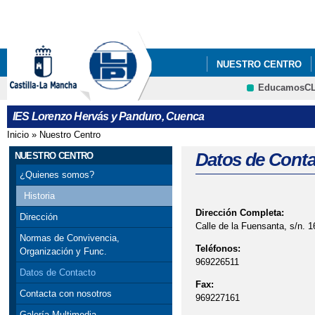
Pa
co
pri
NUESTRO CENTRO
EducamosC
FORMACIÓN PROFES
CRFP
IES Lorenzo Hervás y Panduro, Cuenca
Inicio
»
Nuestro Centro
Se encuentra usted aquí
Datos de Conta
NUESTRO CENTRO
¿Quienes somos?
Historia
Dirección Completa:
Dirección
Calle de la Fuensanta, s/n. 
Normas de Convivencia,
Teléfonos:
Organización y Func.
969226511
Datos de Contacto
Fax:
Contacta con nosotros
969227161
Galería Multimedia