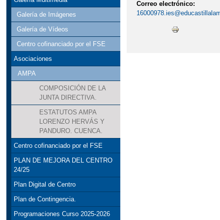
Correo electrónico:
16000978.ies@educastillala
Galería de Imágenes
Galería de Vídeos
Centro cofinanciado por el FSE
Asociaciones
AMPA
COMPOSICIÓN DE LA
JUNTA DIRECTIVA.
ESTATUTOS AMPA
LORENZO HERVÁS Y
PANDURO. CUENCA.
Centro cofinanciado por el FSE
PLAN DE MEJORA DEL CENTRO
24/25
Plan Digital de Centro
Plan de Contingencia.
Programaciones Curso 2025-2026