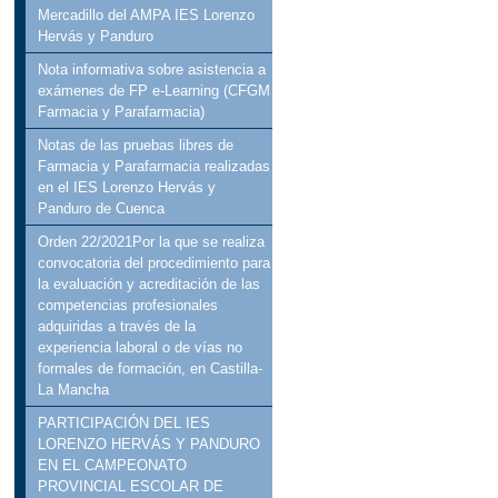
Mercadillo del AMPA IES Lorenzo
Hervás y Panduro
Nota informativa sobre asistencia a
exámenes de FP e-Learning (CFGM
Farmacia y Parafarmacia)
Notas de las pruebas libres de
Farmacia y Parafarmacia realizadas
en el IES Lorenzo Hervás y
Panduro de Cuenca
Orden 22/2021Por la que se realiza
convocatoria del procedimiento para
la evaluación y acreditación de las
competencias profesionales
adquiridas a través de la
experiencia laboral o de vías no
formales de formación, en Castilla-
La Mancha
PARTICIPACIÓN DEL IES
LORENZO HERVÁS Y PANDURO
EN EL CAMPEONATO
PROVINCIAL ESCOLAR DE