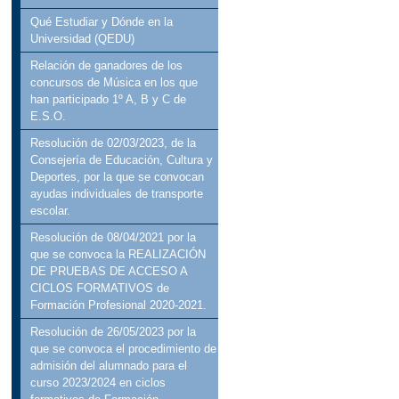
Qué Estudiar y Dónde en la
Universidad (QEDU)
Relación de ganadores de los
concursos de Música en los que
han participado 1º A, B y C de
E.S.O.
Resolución de 02/03/2023, de la
Consejería de Educación, Cultura y
Deportes, por la que se convocan
ayudas individuales de transporte
escolar.
Resolución de 08/04/2021 por la
que se convoca la REALIZACIÓN
DE PRUEBAS DE ACCESO A
CICLOS FORMATIVOS de
Formación Profesional 2020-2021.
Resolución de 26/05/2023 por la
que se convoca el procedimiento de
admisión del alumnado para el
curso 2023/2024 en ciclos