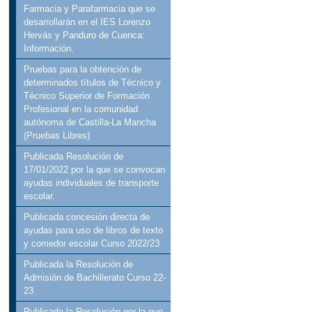
Farmacia y Parafarmacia que se
desarrollarán en el IES Lorenzo
Hervás y Panduro de Cuenca:
Información.
Pruebas para la obtención de
determinados títulos de Técnico y
Técnico Superior de Formación
Profesional en la comunidad
autónoma de Castilla-La Mancha
(Pruebas Libres)
Publicada Resolución de
17/01/2022 por la que se convocan
ayudas individuales de transporte
escolar.
Publicada concesión directa de
ayudas para uso de libros de texto
y comedor escolar Curso 2022/23
Publicada la Resolución de
Admisión de Bachillerato Curso 22-
23
Publicada la Resolución por la que