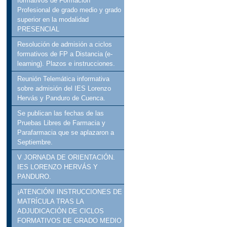
formativos de Formación
Profesional de grado medio y grado
superior en la modalidad
PRESENCIAL
Resolución de admisión a ciclos
formativos de FP a Distancia (e-
learning). Plazos e instrucciones.
Reunión Telemática informativa
sobre admisión del IES Lorenzo
Hervás y Panduro de Cuenca.
Se publican las fechas de las
Pruebas Libres de Farmacia y
Parafarmacia que se aplazaron a
Septiembre.
V JORNADA DE ORIENTACIÓN.
IES LORENZO HERVÁS Y
PANDURO.
¡ATENCIÓN! INSTRUCCIONES DE
MATRÍCULA TRAS LA
ADJUDICACIÓN DE CICLOS
FORMATIVOS DE GRADO MEDIO