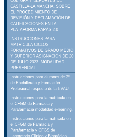
CULTURA Y DEPORTES DE
CASTILLA-LA MANCHA, SOBRE
EL PROCEDIMIENTO DE
REVISIÓN Y RECLAMACIÓN DE
CALIFICACIONES EN LA
PLATAFORMA PAPÁS 2.0
INSTRUCCIONES PARA
MATRÍCULA CICLOS
FORMATIVOS DE GRADO MEDIO
Y SUPERIOR ASIGNACIÓN DE 20
DE JULIO 2023. MODALIDAD
PRESENCIAL
Instrucciones para alumnos de 2º
de Bachillerato y Formación
Profesional respecto de la EVAU.
Instrucciones para la matrícula en
el CFGM de Farmacia y
Parafarmacia modalidad e-learning.
Instrucciones para la matrícula en
el CFGM de Farmacia y
Parafarmacia y CFGS de
Laboratorio Clínico y Biomédico