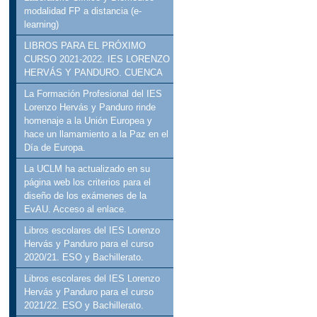
modalidad FP a distancia (e-
learning)
LIBROS PARA EL PRÓXIMO
CURSO 2021-2022. IES LORENZO
HERVÁS Y PANDURO. CUENCA
La Formación Profesional del IES
Lorenzo Hervás y Panduro rinde
homenaje a la Unión Europea y
hace un llamamiento a la Paz en el
Día de Europa.
La UCLM ha actualizado en su
página web los criterios para el
diseño de los exámenes de la
EvAU. Acceso al enlace.
Libros escolares del IES Lorenzo
Hervás y Panduro para el curso
2020/21. ESO y Bachillerato.
Libros escolares del IES Lorenzo
Hervás y Panduro para el curso
2021/22. ESO y Bachillerato.