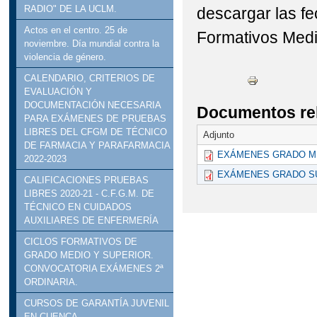
RADIO" DE LA UCLM.
descargar las fe
Actos en el centro. 25 de
Formativos Medi
noviembre. Día mundial contra la
violencia de género.
CALENDARIO, CRITERIOS DE
EVALUACIÓN Y
DOCUMENTACIÓN NECESARIA
Documentos re
PARA EXÁMENES DE PRUEBAS
LIBRES DEL CFGM DE TÉCNICO
Adjunto
DE FARMACIA Y PARAFARMACIA
EXÁMENES GRADO M
2022-2023
EXÁMENES GRADO S
CALIFICACIONES PRUEBAS
LIBRES 2020-21 - C.F.G.M. DE
TÉCNICO EN CUIDADOS
AUXILIARES DE ENFERMERÍA
CICLOS FORMATIVOS DE
GRADO MEDIO Y SUPERIOR.
CONVOCATORIA EXÁMENES 2ª
ORDINARIA.
CURSOS DE GARANTÍA JUVENIL
EN CUENCA