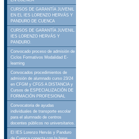
CURSOS DE GARANTÍA JUVENIL
EN EL IES LORENZO HERVÁS Y
PANDURO DE CUENCA
CURSOS DE GARANTÍA JUVENIL.
IES LORENZO HERVÁS Y
PANDURO.
Convocado proceso de admisión de
Ciclos Formativos Modalidad E-
learning
Convocados procedimientos de
admisión de alumnado curso 23/24
en CFGM y CFGS A DISTANCIA y
Cursos de ESPECIALIZACIÓN DE
FORMACIÓN PROFESIONAL
Convocatoria de ayudas
individuales de transporte escolar
para el alumnado de centros
docentes públicos no universitarios.
El IES Lorenzo Hervás y Panduro
de Cuenca conecta con la base