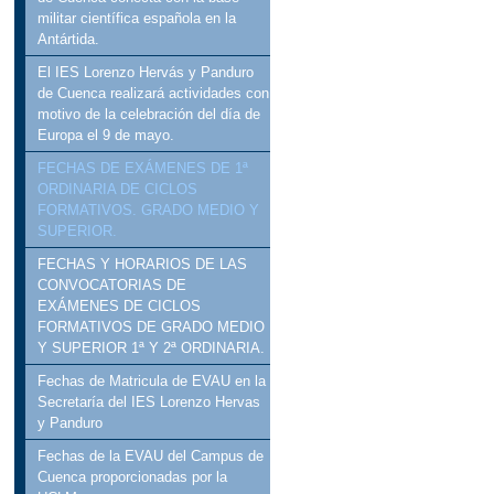
militar científica española en la
Antártida.
El IES Lorenzo Hervás y Panduro
de Cuenca realizará actividades con
motivo de la celebración del día de
Europa el 9 de mayo.
FECHAS DE EXÁMENES DE 1ª
ORDINARIA DE CICLOS
FORMATIVOS. GRADO MEDIO Y
SUPERIOR.
FECHAS Y HORARIOS DE LAS
CONVOCATORIAS DE
EXÁMENES DE CICLOS
FORMATIVOS DE GRADO MEDIO
Y SUPERIOR 1ª Y 2ª ORDINARIA.
Fechas de Matricula de EVAU en la
Secretaría del IES Lorenzo Hervas
y Panduro
Fechas de la EVAU del Campus de
Cuenca proporcionadas por la