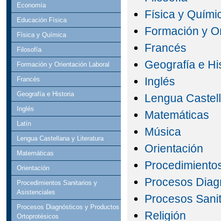
Economía
Física y Quími
Educación Física
Formación y Or
Física y Química
Francés
Filosofía
Geografía e Hi
Formación y Orientación Laboral
Inglés
Francés
Geografía e Historia
Lengua Castell
Inglés
Matemáticas
Latín
Música
Lengua Castellana y Literatura
Orientación
Matemáticas
Procedimientos
Orientación
Procesos Diagn
Procedimientos Sanitarios y
Asistenciales
Procesos Sanit
Procesos Diagnósticos y Productos
Religión
Ortoprotésicos