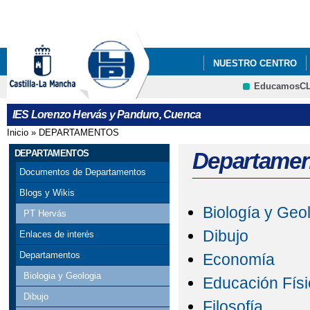
Pa
co
pri
NUESTRO CENTRO
EducamosC
FORMACIÓN PROFES
CRFP
IES Lorenzo Hervás y Panduro, Cuenca
Inicio
»
DEPARTAMENTOS
Se encuentra usted aquí
DEPARTAMENTOS
Departamen
Documentos de Departamentos
Blogs y Wikis
Biología y Geo
PT Hervás
Dibujo
Enlaces de interés
Departamentos
Economía
Biologia y Geologia
Educación Físi
Dibujo
Filosofía