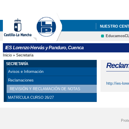
NUESTRO CEN
EducamosC
IES Lorenzo Hervás y Panduro, Cuenca
Inicio
»
Secretaría
Se encuentra usted aquí
Reclam
SECRETARÍA
Avisos e Información
Reclamaciones
http://ies-lo
REVISIÓN Y RECLAMACIÓN DE NOTAS
MATRÍCULA CURSO 26/27
Prot