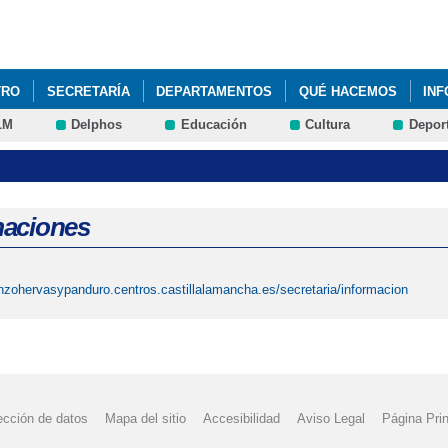
Pasar al
contenido
principal
TRO
SECRETARÍA
DEPARTAMENTOS
QUÉ HACEMOS
IN
LM
Delphos
Educación
Cultura
Depor
aciones
renzohervasypanduro.centros.castillalamancha.es/secretaria/informacion
ección de datos
Mapa del sitio
Accesibilidad
Aviso Legal
Página Prin