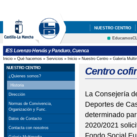
Pa
co
pri
NUESTRO CENTRO
EducamosC
FORMACIÓN PROFES
CRFP
IES Lorenzo Hervás y Panduro, Cuenca
Inicio
»
Qué hacemos
»
Servicios
»
Inicio
»
Nuestro Centro
»
Galería Multi
Se encuentra usted aquí
NUESTRO CENTRO
Centro cofi
¿Quienes somos?
Historia
La Consejería d
Dirección
Deportes de Cas
Normas de Convivencia,
Organización y Func.
determinado par
Datos de Contacto
2020/2021 solicit
Contacta con nosotros
Fondo Social Eu
Galería Multimedia