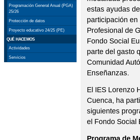
Programación General Anual (PGA)
estas ayudas de
25/26
participación en
Protección de datos
Profesional de G
Proyecto educativo 24/25 (PE)
Fondo Social Eu
QUÉ HACEMOS
Actividades
parte del gasto
Servicios
Comunidad Autón
Enseñanzas.
El IES Lorenzo 
Cuenca, ha parti
siguientes prog
el Fondo Social
Programa de Me