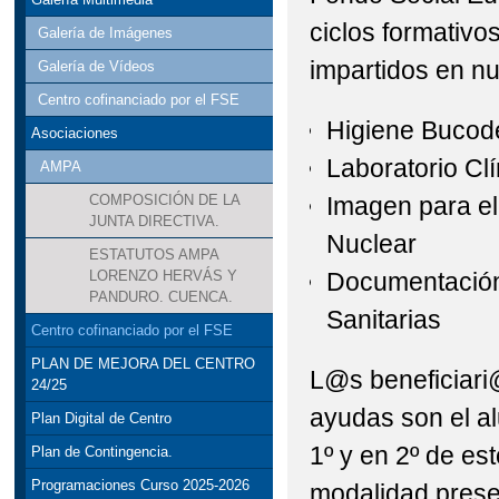
ciclos formativo
Galería de Imágenes
impartidos en n
Galería de Vídeos
Centro cofinanciado por el FSE
Higiene Bucod
Asociaciones
Laboratorio Cl
AMPA
Imagen para el
COMPOSICIÓN DE LA
JUNTA DIRECTIVA.
Nuclear
ESTATUTOS AMPA
Documentación
LORENZO HERVÁS Y
PANDURO. CUENCA.
Sanitarias
Centro cofinanciado por el FSE
PLAN DE MEJORA DEL CENTRO
L@s beneficiari@
24/25
ayudas son el a
Plan Digital de Centro
1º y en 2º de est
Plan de Contingencia.
Programaciones Curso 2025-2026
modalidad presen