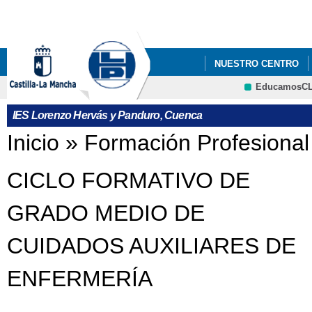
Pa
co
pri
NUESTRO CENTRO
EducamosC
FORMACIÓN PROFES
CRFP
IES Lorenzo Hervás y Panduro, Cuenca
Se encuentra usted aquí
Inicio
»
Formación Profesional
CICLO FORMATIVO DE
GRADO MEDIO DE
CUIDADOS AUXILIARES DE
ENFERMERÍA