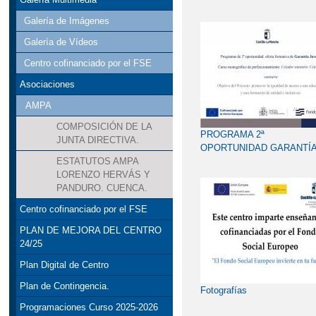
Galería de Imágenes
Galería de Vídeos
Centro cofinanciado por el FSE
Asociaciones
AMPA
COMPOSICIÓN DE LA
PROGRAMA 2ª
JUNTA DIRECTIVA.
OPORTUNIDAD GARANTÍ
JUVENIL. CELADOR
ESTATUTOS AMPA
SANITARIO
LORENZO HERVÁS Y
PANDURO. CUENCA.
Centro cofinanciado por el FSE
PLAN DE MEJORA DEL CENTRO
24/25
Plan Digital de Centro
Plan de Contingencia.
Fotografías
Programaciones Curso 2025-2026