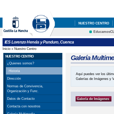
Pa
co
pri
NUESTRO CENTRO
EducamosC
FORMACIÓN PROFES
CRFP
IES Lorenzo Hervás y Panduro, Cuenca
Inicio
»
Nuestro Centro
Se encuentra usted aquí
Galería Multim
NUESTRO CENTRO
¿Quienes somos?
Historia
Aquí puedes ver los últim
Dirección
Galerías de Imágenes y 
Normas de Convivencia,
Organización y Func.
Datos de Contacto
Galería de Imágenes
Contacta con nosotros
Galería Multimedia