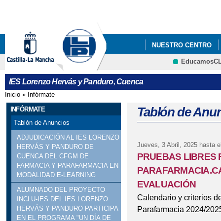
Pa
co
pri
NUESTRO CENTRO
EducamosC
FORMACIÓN PROFES
CRFP
IES Lorenzo Hervás y Panduro, Cuenca
Inicio
»
Infórmate
Se encuentra usted aquí
Tablón de Anu
INFÓRMATE
Tablón de Anuncios
ADJUDICACIÓN AL IES LORENZO
Jueves, 3 Abril, 2025
hasta e
HERVÁS Y PANDURO DE
PRUEBAS LIBRES 
CUENCA DEL CFGM DE
FARMACIA Y PARAFARMACIA EN
PARAFARMACIA.CA
MODALIDAD E-LEARNING
EVALUACIÓN
ALUMNADO DEL PROYECTO
Calendario y criterios 
INCLU-IES DEL IES LORENZO
Parafarmacia 2024/202
HERVÁS Y PANDURO PARTICIPA
EN EL PROGRAMA "UN DÍA DE