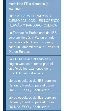
modalidad FP a distancia (e-
learning)
LIBROS PARA EL PRÓXIMO
CURSO 2021-2022. IES LORENZO
HERVÁS Y PANDURO. CUENCA
La Formación Profesional del IES
Lorenzo Hervás y Panduro rinde
homenaje a la Unión Europea y
hace un llamamiento a la Paz en el
Día de Europa.
La UCLM ha actualizado en su
página web los criterios para el
diseño de los exámenes de la
EvAU. Acceso al enlace.
Libros escolares del IES Lorenzo
Hervás y Panduro para el curso
2020/21. ESO y Bachillerato.
Libros escolares del IES Lorenzo
Hervás y Panduro para el curso
2021/22. ESO y Bachillerato.