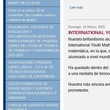
RADIO" DE LA UCLM.
Leer más
sobre PRUEBAS 
Actos en el centro. 25 de
noviembre. Día mundial contra la
violencia de género.
Domingo, 16 Marzo, 2025
CALENDARIO, CRITERIOS DE
INTERNATIONAL 
EVALUACIÓN Y
DOCUMENTACIÓN NECESARIA
Nuestro brillantísimo a
PARA EXÁMENES DE PRUEBAS
International Youth Mat
LIBRES DEL CFGM DE TÉCNICO
matemática, en la que, 
DE FARMACIA Y PARAFARMACIA
2022-2023
alumnado a nivel mundi
CALIFICACIONES PRUEBAS
Ha quedado dentro del 
LIBRES 2020-21 - C.F.G.M. DE
TÉCNICO EN CUIDADOS
a una medalla de bronc
AUXILIARES DE ENFERMERÍA
Nuestra más sincera en
CICLOS FORMATIVOS DE
GRADO MEDIO Y SUPERIOR.
prometedor.
CONVOCATORIA EXÁMENES 2ª
ORDINARIA.
CURSOS DE GARANTÍA JUVENIL
EN CUENCA