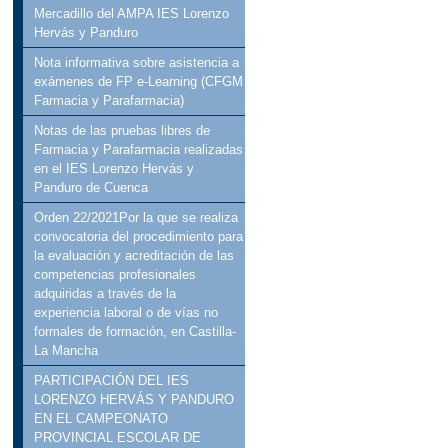
Mercadillo del AMPA IES Lorenzo
Hervás y Panduro
Nota informativa sobre asistencia a
exámenes de FP e-Learning (CFGM
Farmacia y Parafarmacia)
Notas de las pruebas libres de
Farmacia y Parafarmacia realizadas
en el IES Lorenzo Hervás y
Panduro de Cuenca
Orden 22/2021Por la que se realiza
convocatoria del procedimiento para
la evaluación y acreditación de las
competencias profesionales
adquiridas a través de la
experiencia laboral o de vías no
formales de formación, en Castilla-
La Mancha
PARTICIPACIÓN DEL IES
LORENZO HERVÁS Y PANDURO
EN EL CAMPEONATO
PROVINCIAL ESCOLAR DE