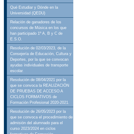
Qué Estudiar y Dónde en la
Universidad (QEDU)
Relación de ganadores de los
concursos de Música en los que
han participado 1º A, B y C de
E.S.O.
Resolución de 02/03/2023, de la
Consejería de Educación, Cultura y
Deportes, por la que se convocan
ayudas individuales de transporte
escolar.
Resolución de 08/04/2021 por la
que se convoca la REALIZACIÓN
DE PRUEBAS DE ACCESO A
CICLOS FORMATIVOS de
Formación Profesional 2020-2021.
Resolución de 26/05/2023 por la
que se convoca el procedimiento de
admisión del alumnado para el
curso 2023/2024 en ciclos