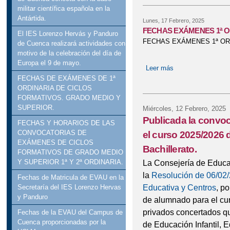
militar científica española en la
Antártida.
Lunes, 17 Febrero, 2025
FECHAS EXÁMENES 1ª O
El IES Lorenzo Hervás y Panduro
FECHAS EXÁMENES 1ª OR
de Cuenca realizará actividades con
motivo de la celebración del día de
Europa el 9 de mayo.
Leer más
sobre FECHAS E
FECHAS DE EXÁMENES DE 1ª
ORDINARIA DE CICLOS
FORMATIVOS. GRADO MEDIO Y
SUPERIOR.
Miércoles, 12 Febrero, 2025
Publicada la convo
FECHAS Y HORARIOS DE LAS
CONVOCATORIAS DE
el curso 2025/2026 
EXÁMENES DE CICLOS
Bachillerato.
FORMATIVOS DE GRADO MEDIO
La Consejería de Educa
Y SUPERIOR 1ª Y 2ª ORDINARIA.
la
Resolución de 06/02/
Fechas de Matricula de EVAU en la
Educativa y Centros
, p
Secretaría del IES Lorenzo Hervas
y Panduro
de alumnado para el cu
privados concertados q
Fechas de la EVAU del Campus de
Cuenca proporcionadas por la
de Educación Infantil, 