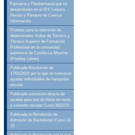
Farmacia y Parafarmacia que se
desarrollarán en el IES Lorenzo
Hervás y Panduro de Cuenca:
Información.
Pruebas para la obtención de
determinados títulos de Técnico y
Técnico Superior de Formación
Profesional en la comunidad
autónoma de Castilla-La Mancha
(Pruebas Libres)
Publicada Resolución de
17/01/2022 por la que se convocan
ayudas individuales de transporte
escolar.
Publicada concesión directa de
ayudas para uso de libros de texto
y comedor escolar Curso 2022/23
Publicada la Resolución de
Admisión de Bachillerato Curso 22-
23
Publicada la Resolución por la que