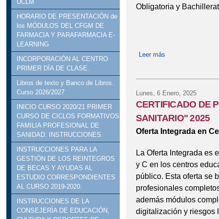
UCLM
Obligatoria y Bachillerat
HORARIO DE PRESENTACIÓN de
los MÓDULOS DEL CFGM DE
FARMACIA Y PARAFARMACIA E-
LEARNING
Leer más
sobre Publicada l
INCORPORACIÓN AL CENTRO
Secundaria Obligato
PRIMER DÍA DE CLASE.
Libros de texto y Banco de Libros.
Curso 2026/2027
Lunes, 6 Enero, 2025
CERTIFICADO DE 
INICIO CURSO 2020/21 PRIMER
CURSO DE CICLOS FORMATIVOS
SANITARIO" 2025
FAMILIA PROFESIONAL DE
Oferta Integrada en C
SANIDAD. INSTRUCCIONES.
INSTRUCCIONES PARA LA
La Oferta Integrada es 
GESTIÓN DE LOS REINTEGROS
y C en los centros educ
DE BECAS Y AYUDAS AL
público. Esta oferta se 
ESTUDIO CORRESPONDIENTES
AL CURSO 2019-2020.
profesionales completos 
además módulos complem
INSTRUCCIONES DE LA
digitalización y riesgos 
CONSEJERÍA DE EDUCACIÓN,