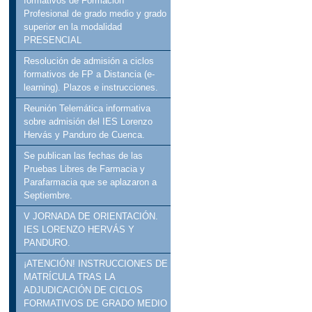
formativos de Formación
Profesional de grado medio y grado
superior en la modalidad
PRESENCIAL
Resolución de admisión a ciclos
formativos de FP a Distancia (e-
learning). Plazos e instrucciones.
Reunión Telemática informativa
sobre admisión del IES Lorenzo
Hervás y Panduro de Cuenca.
Se publican las fechas de las
Pruebas Libres de Farmacia y
Parafarmacia que se aplazaron a
Septiembre.
V JORNADA DE ORIENTACIÓN.
IES LORENZO HERVÁS Y
PANDURO.
¡ATENCIÓN! INSTRUCCIONES DE
MATRÍCULA TRAS LA
ADJUDICACIÓN DE CICLOS
FORMATIVOS DE GRADO MEDIO