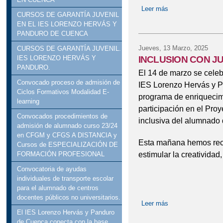
Leer más
sobre INTERNAT
CURSOS DE GARANTÍA JUVENIL
EN EL IES LORENZO HERVÁS Y
PANDURO DE CUENCA
Jueves, 13 Marzo, 2025
CURSOS DE GARANTÍA JUVENIL.
INCLUSION CON J
IES LORENZO HERVÁS Y
PANDURO.
El 14 de marzo se celeb
Convocado proceso de admisión de
IES Lorenzo Hervás y P
Ciclos Formativos Modalidad E-
programa de enriquecim
learning
participación en el Pro
Convocados procedimientos de
inclusiva del alumnado 
admisión de alumnado curso 23/24
en CFGM y CFGS A DISTANCIA y
Esta mañana hemos reci
Cursos de ESPECIALIZACIÓN DE
estimular la creatividad,
FORMACIÓN PROFESIONAL
Convocatoria de ayudas
individuales de transporte escolar
para el alumnado de centros
docentes públicos no universitarios.
Leer más
sobre INCLUSIO
El IES Lorenzo Hervás y Panduro
de Cuenca conecta con la base