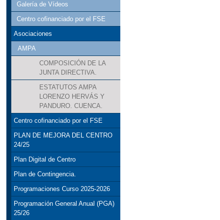
Galería de Vídeos
Centro cofinanciado por el FSE
Asociaciones
AMPA
COMPOSICIÓN DE LA
JUNTA DIRECTIVA.
ESTATUTOS AMPA
LORENZO HERVÁS Y
PANDURO. CUENCA.
Centro cofinanciado por el FSE
PLAN DE MEJORA DEL CENTRO
24/25
Plan Digital de Centro
Plan de Contingencia.
Programaciones Curso 2025-2026
Programación General Anual (PGA)
25/26