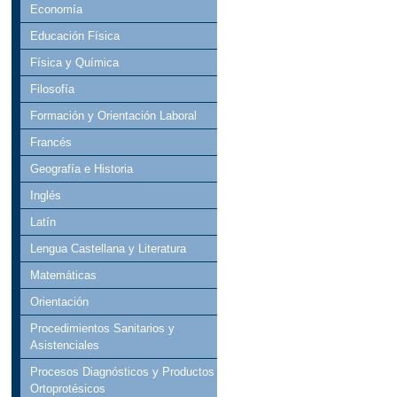
Economía
Educación Física
Física y Química
Filosofía
Formación y Orientación Laboral
Francés
Geografía e Historia
Inglés
Latín
Lengua Castellana y Literatura
Matemáticas
Orientación
Procedimientos Sanitarios y
Asistenciales
Procesos Diagnósticos y Productos
Ortoprotésicos