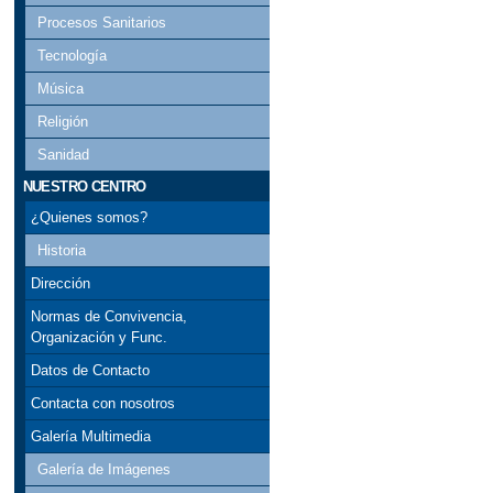
Procesos Sanitarios
Tecnología
Música
Religión
Sanidad
NUESTRO CENTRO
¿Quienes somos?
Historia
Dirección
Normas de Convivencia,
Organización y Func.
Datos de Contacto
Contacta con nosotros
Galería Multimedia
Galería de Imágenes