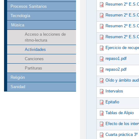
Resumen 2º E.S.O
Procesos Sanitarios
Resumen 2º E.S.O
Tecnología
Música
Resumen 2º E.S.O
Acceso a lecciones de
Resumen 2º E.S.O
ritmo-lectura
Ejercicio de recup
Actividades
repaso1.pdf
Canciones
Partituras
repaso2.pdf
Religión
Oído y ámbito audi
Sanidad
Intervalos
Epitafio
Tablas de Alipio
Efecto de los inte
Cuarta práctica 3º