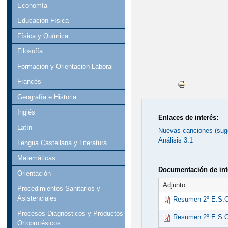
Economía
Educación Física
Física y Química
Filosofía
Formación y Orientación Laboral
Francés
Geografía e Historia
Inglés
Enlaces de interés:
Latín
Nuevas canciones (suge
Análisis 3.1
Lengua Castellana y Literatura
Matemáticas
Documentación de int
Orientación
Adjunto
Procedimientos Sanitarios y
Asistenciales
Resumen 2º E.S.O
Procesos Diagnósticos y Productos
Resumen 2º E.S.O
Ortoprotésicos