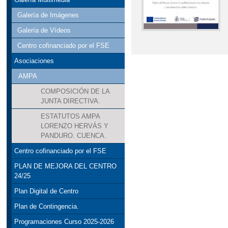
Galería de Imágenes
Galería de Vídeos
Centro cofinanciado por el FSE
Asociaciones
AMPA
COMPOSICIÓN DE LA
JUNTA DIRECTIVA.
ESTATUTOS AMPA
LORENZO HERVÁS Y
PANDURO. CUENCA.
Centro cofinanciado por el FSE
PLAN DE MEJORA DEL CENTRO
24/25
Plan Digital de Centro
Plan de Contingencia.
Programaciones Curso 2025-2026