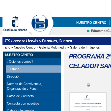
Pa
co
pri
NUESTRO CENTRO
EducamosC
FORMACIÓN PROFES
CRFP
IES Lorenzo Hervás y Panduro, Cuenca
Inicio
»
Nuestro Centro
»
Galería Multimedia
»
Galería de Imágenes
Se encuentra usted aquí
PROGRAMA 2ª
NUESTRO CENTRO
¿Quienes somos?
CELADOR SAN
Historia
Dirección
Normas de Convivencia,
Organización y Func.
Datos de Contacto
Contacta con nosotros
Galería Multimedia