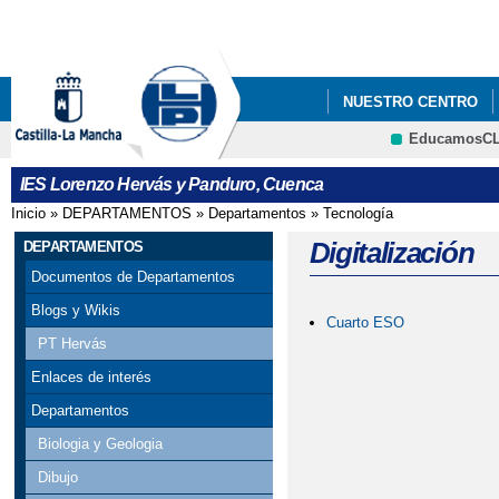
Pa
co
pri
NUESTRO CENTRO
EducamosC
FORMACIÓN PROFES
CRFP
IES Lorenzo Hervás y Panduro, Cuenca
Inicio
»
DEPARTAMENTOS
»
Departamentos
»
Tecnología
Se encuentra usted aquí
Digitalización
DEPARTAMENTOS
Documentos de Departamentos
Blogs y Wikis
Cuarto ESO
PT Hervás
Enlaces de interés
Departamentos
Biologia y Geologia
Dibujo