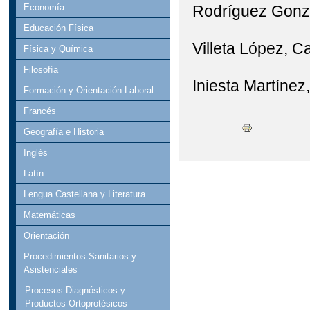
Rodríguez Gonzá
Economía
Educación Física
Villeta López, C
Física y Química
Filosofía
Iniesta Martínez,
Formación y Orientación Laboral
Francés
Geografía e Historia
Inglés
Latín
Lengua Castellana y Literatura
Matemáticas
Orientación
Procedimientos Sanitarios y
Asistenciales
Procesos Diagnósticos y
Productos Ortoprotésicos