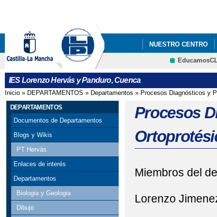
Pa
co
pri
NUESTRO CENTRO
EducamosC
FORMACIÓN PROFES
CRFP
IES Lorenzo Hervás y Panduro, Cuenca
Inicio
»
DEPARTAMENTOS
»
Departamentos
»
Procesos Diagnósticos y P
Se encuentra usted aquí
DEPARTAMENTOS
Procesos Di
Documentos de Departamentos
Ortoprotési
Blogs y Wikis
PT Hervás
Enlaces de interés
Miembros del de
Departamentos
Biologia y Geologia
Lorenzo Jimenez
Dibujo